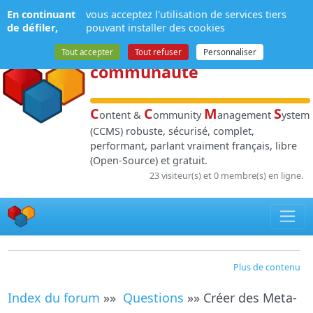
Panneau de gestion des cookies
En continuant
vous acceptez l'utilisation de services tiers
NPDS
:
Gestion de
de défiler,
pouvant installer des cookies
contenu
et de
Tout accepter
Tout refuser
Personnaliser
communauté
C
C
M
S
ontent &
ommunity
anagement
ystem
(CCMS) robuste, sécurisé, complet,
performant, parlant vraiment français, libre
(Open-Source) et gratuit.
23 visiteur(s) et 0 membre(s) en ligne.
Plus de contenu
Index du forum
»»
Questions
»» Créer des Meta-