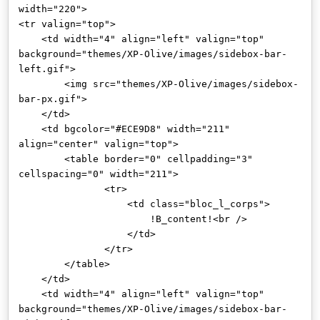
width="220">
<tr valign="top">
<td width="4" align="left" valign="top"
background="themes/XP-Olive/images/sidebox-bar-
left.gif">
<img src="themes/XP-Olive/images/sidebox-
bar-px.gif">
</td>
<td bgcolor="#ECE9D8" width="211"
align="center" valign="top">
<table border="0" cellpadding="3"
cellspacing="0" width="211">
<tr>
<td class="bloc_l_corps">
!B_content!<br />
</td>
</tr>
</table>
</td>
<td width="4" align="left" valign="top"
background="themes/XP-Olive/images/sidebox-bar-