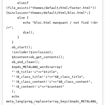
elseif
(file_exists("themes/default/html/footer.html"))
{$inclusion="themes/default/html/bloc.html";}
else {
echo "bloc.html manquant / not find !<br
/>";
die();
}
}
ob_start();
!include!($inclusion);
$Xcontent=ob_get_contents();
ob_end_clean();
$npds_METALANG_words=array(
"'!B_title!'i"=>"$title",
"'!B_class_title!'i"=>"$B_class_title",
"'!B_class_content!'i"=>"$B_class_content",
"'!B_content!'i"=>"$content"
);
echo
meta_lang(preg_replace(array_keys($npds_METALANG_