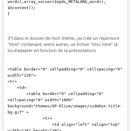
words),array_values($npds_METALANG_words),
$Xcontent));
}
3°) dans le dossier de mon thème, j'ai créé un répertoire
"html" contenant, entre autres, un fichier "bloc.html" (à
toi d'adapter en fonction de ta présentation)
<table border="0" cellpadding="0" cellspacing="0"
width="220">
<tr>
<td>
<table border="0" cellpadding="0"
cellspacing="0" width="100%"
background="themes/XP-Olive/images/sidebox-title-
bg.gif" >
<tr>
<td align="left" valign="top"
width="26" height="30">