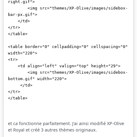
right.gif">
<img src="themes/XP-Olive/images/sidebox-
bar-px.gif">
</td>
</tr>
</table>
<table border="0" cellpadding="0" cellspacing="0"
width="220">
<tr>
<td align="left" valign="top" height="29">
<img src="themes/XP-Olive/images/sidebox-
bottom.gif" width="220">
</td>
</tr>
</table>
et ca fonctionne parfaitement. J'ai ainsi modifié XP-Olive
et Royal et créé 3 autres thèmes originaux.