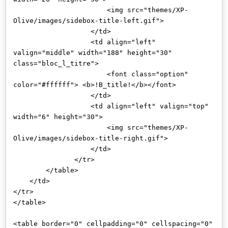
<img src="themes/XP-
Olive/images/sidebox-title-left.gif">
</td>
<td align="left"
valign="middle" width="188" height="30"
class="bloc_l_titre">
<font class="option"
color="#ffffff"> <b>!B_title!</b></font>
</td>
<td align="left" valign="top"
width="6" height="30">
<img src="themes/XP-
Olive/images/sidebox-title-right.gif">
</td>
</tr>
</table>
</td>
</tr>
</table>
<table border="0" cellpadding="0" cellspacing="0"