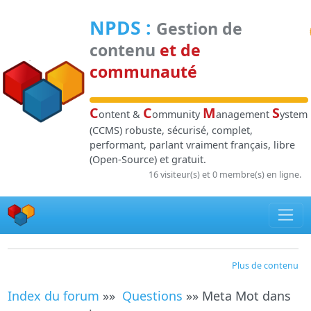
Panneau de gestion des cookies
NPDS
:
Gestion de
contenu
et de
communauté
C
C
M
S
ontent &
ommunity
anagement
ystem
(CCMS) robuste, sécurisé, complet,
performant, parlant vraiment français, libre
(Open-Source) et gratuit.
16 visiteur(s) et 0 membre(s) en ligne.
Plus de contenu
Index du forum
»»
Questions
»» Meta Mot dans