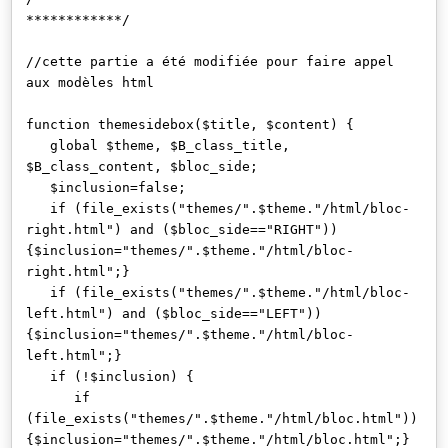
************/
//cette partie a été modifiée pour faire appel
aux modèles html
function themesidebox($title, $content) {
global $theme, $B_class_title,
$B_class_content, $bloc_side;
$inclusion=false;
if (file_exists("themes/".$theme."/html/bloc-
right.html") and ($bloc_side=="RIGHT"))
{$inclusion="themes/".$theme."/html/bloc-
right.html";}
if (file_exists("themes/".$theme."/html/bloc-
left.html") and ($bloc_side=="LEFT"))
{$inclusion="themes/".$theme."/html/bloc-
left.html";}
if (!$inclusion) {
if
(file_exists("themes/".$theme."/html/bloc.html"))
{$inclusion="themes/".$theme."/html/bloc.html";}