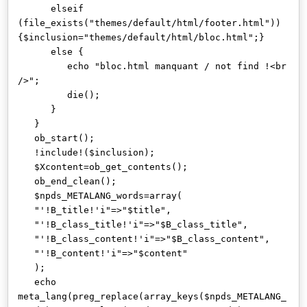
elseif
(file_exists("themes/default/html/footer.html"))
{$inclusion="themes/default/html/bloc.html";}
else {
echo "bloc.html manquant / not find !<br
/>";
die();
}
}
ob_start();
!include!($inclusion);
$Xcontent=ob_get_contents();
ob_end_clean();
$npds_METALANG_words=array(
"'!B_title!'i"=>"$title",
"'!B_class_title!'i"=>"$B_class_title",
"'!B_class_content!'i"=>"$B_class_content",
"'!B_content!'i"=>"$content"
);
echo
meta_lang(preg_replace(array_keys($npds_METALANG_