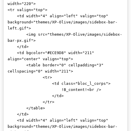
width="220">
<tr valign="top">
<td width="4" align="left" valign="top"
background="themes/XP-Olive/images/sidebox-bar-
left.gif">
<img src="themes/XP-Olive/images/sidebox-
bar-px.gif">
</td>
<td bgcolor="#ECE9D8" width="211"
align="center" valign="top">
<table border="0" cellpadding="3"
cellspacing="0" width="211">
<tr>
<td class="bloc_l_corps">
!B_content!<br />
</td>
</tr>
</table>
</td>
<td width="4" align="left" valign="top"
background="themes/XP-Olive/images/sidebox-bar-