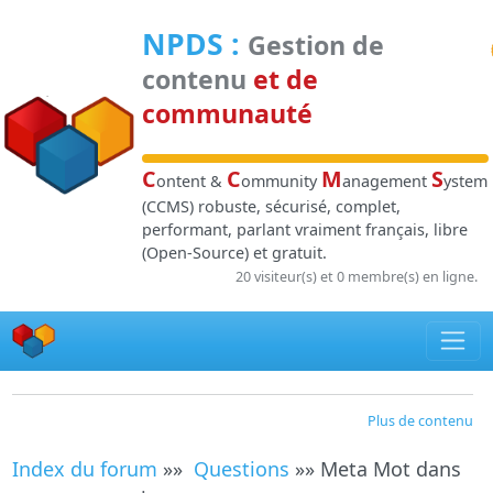
Panneau de gestion des cookies
NPDS
:
Gestion de
contenu
et de
communauté
C
C
M
S
ontent &
ommunity
anagement
ystem
(CCMS) robuste, sécurisé, complet,
performant, parlant vraiment français, libre
(Open-Source) et gratuit.
20 visiteur(s) et 0 membre(s) en ligne.
Plus de contenu
Index du forum
»»
Questions
»» Meta Mot dans