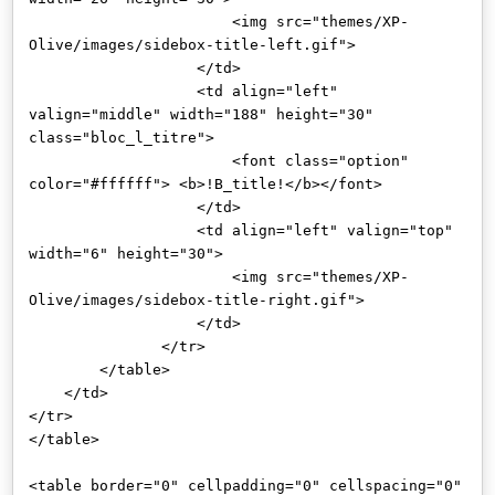
<img src="themes/XP-
Olive/images/sidebox-title-left.gif">
</td>
<td align="left"
valign="middle" width="188" height="30"
class="bloc_l_titre">
<font class="option"
color="#ffffff"> <b>!B_title!</b></font>
</td>
<td align="left" valign="top"
width="6" height="30">
<img src="themes/XP-
Olive/images/sidebox-title-right.gif">
</td>
</tr>
</table>
</td>
</tr>
</table>
<table border="0" cellpadding="0" cellspacing="0"