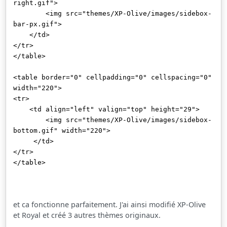
right.gif">
<img src="themes/XP-Olive/images/sidebox-
bar-px.gif">
</td>
</tr>
</table>
<table border="0" cellpadding="0" cellspacing="0"
width="220">
<tr>
<td align="left" valign="top" height="29">
<img src="themes/XP-Olive/images/sidebox-
bottom.gif" width="220">
</td>
</tr>
</table>
et ca fonctionne parfaitement. J'ai ainsi modifié XP-Olive
et Royal et créé 3 autres thèmes originaux.