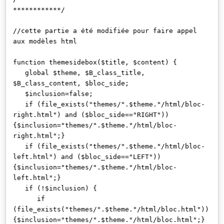
************/
//cette partie a été modifiée pour faire appel
aux modèles html
function themesidebox($title, $content) {
global $theme, $B_class_title,
$B_class_content, $bloc_side;
$inclusion=false;
if (file_exists("themes/".$theme."/html/bloc-
right.html") and ($bloc_side=="RIGHT"))
{$inclusion="themes/".$theme."/html/bloc-
right.html";}
if (file_exists("themes/".$theme."/html/bloc-
left.html") and ($bloc_side=="LEFT"))
{$inclusion="themes/".$theme."/html/bloc-
left.html";}
if (!$inclusion) {
if
(file_exists("themes/".$theme."/html/bloc.html"))
{$inclusion="themes/".$theme."/html/bloc.html";}