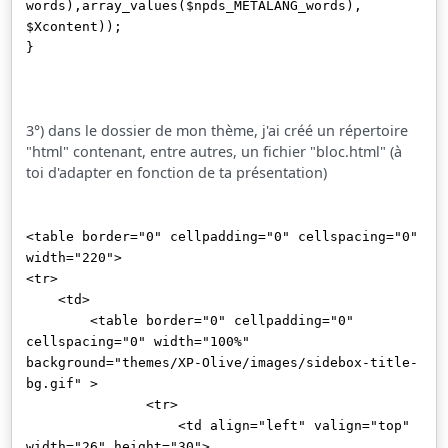
words),array_values($npds_METALANG_words),
$Xcontent));
}
3°) dans le dossier de mon thème, j'ai créé un répertoire
"html" contenant, entre autres, un fichier "bloc.html" (à
toi d'adapter en fonction de ta présentation)
<table border="0" cellpadding="0" cellspacing="0"
width="220">
<tr>
<td>
<table border="0" cellpadding="0"
cellspacing="0" width="100%"
background="themes/XP-Olive/images/sidebox-title-
bg.gif" >
<tr>
<td align="left" valign="top"
width="26" height="30">