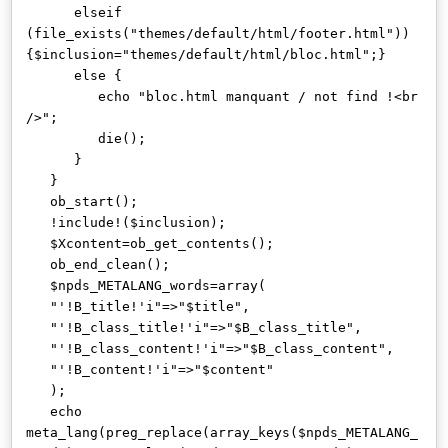
elseif
(file_exists("themes/default/html/footer.html"))
{$inclusion="themes/default/html/bloc.html";}
else {
echo "bloc.html manquant / not find !<br
/>";
die();
}
}
ob_start();
!include!($inclusion);
$Xcontent=ob_get_contents();
ob_end_clean();
$npds_METALANG_words=array(
"'!B_title!'i"=>"$title",
"'!B_class_title!'i"=>"$B_class_title",
"'!B_class_content!'i"=>"$B_class_content",
"'!B_content!'i"=>"$content"
);
echo
meta_lang(preg_replace(array_keys($npds_METALANG_