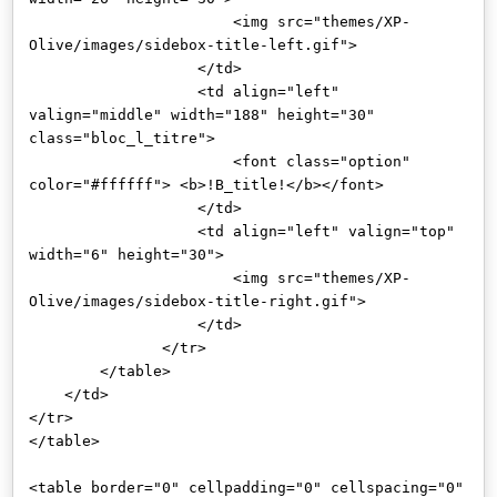
<img src="themes/XP-
Olive/images/sidebox-title-left.gif">
</td>
<td align="left"
valign="middle" width="188" height="30"
class="bloc_l_titre">
<font class="option"
color="#ffffff"> <b>!B_title!</b></font>
</td>
<td align="left" valign="top"
width="6" height="30">
<img src="themes/XP-
Olive/images/sidebox-title-right.gif">
</td>
</tr>
</table>
</td>
</tr>
</table>
<table border="0" cellpadding="0" cellspacing="0"