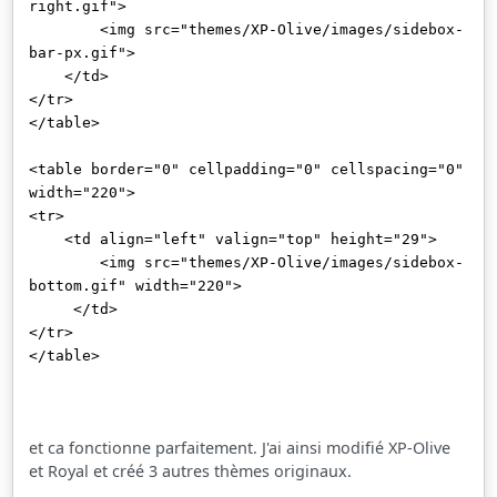
right.gif">
<img src="themes/XP-Olive/images/sidebox-
bar-px.gif">
</td>
</tr>
</table>
<table border="0" cellpadding="0" cellspacing="0"
width="220">
<tr>
<td align="left" valign="top" height="29">
<img src="themes/XP-Olive/images/sidebox-
bottom.gif" width="220">
</td>
</tr>
</table>
et ca fonctionne parfaitement. J'ai ainsi modifié XP-Olive
et Royal et créé 3 autres thèmes originaux.