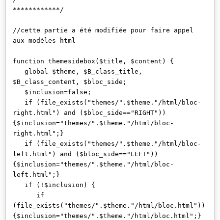
************/
//cette partie a été modifiée pour faire appel
aux modèles html
function themesidebox($title, $content) {
global $theme, $B_class_title,
$B_class_content, $bloc_side;
$inclusion=false;
if (file_exists("themes/".$theme."/html/bloc-
right.html") and ($bloc_side=="RIGHT"))
{$inclusion="themes/".$theme."/html/bloc-
right.html";}
if (file_exists("themes/".$theme."/html/bloc-
left.html") and ($bloc_side=="LEFT"))
{$inclusion="themes/".$theme."/html/bloc-
left.html";}
if (!$inclusion) {
if
(file_exists("themes/".$theme."/html/bloc.html"))
{$inclusion="themes/".$theme."/html/bloc.html";}