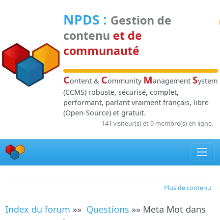
Panneau de gestion des cookies
NPDS
:
Gestion de
contenu
et de
communauté
C
C
M
S
ontent &
ommunity
anagement
ystem
(CCMS) robuste, sécurisé, complet,
performant, parlant vraiment français, libre
(Open-Source) et gratuit.
141 visiteur(s) et 0 membre(s) en ligne.
Plus de contenu
Index du forum
»»
Questions
»» Meta Mot dans