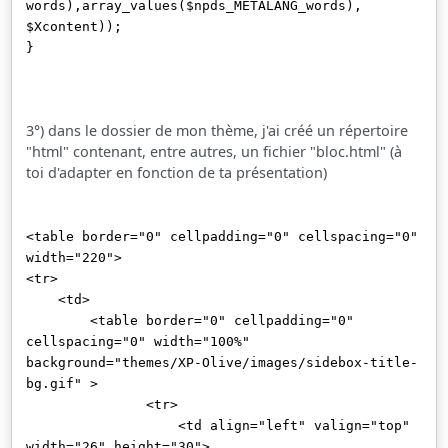
words),array_values($npds_METALANG_words),
$Xcontent));
}
3°) dans le dossier de mon thème, j'ai créé un répertoire
"html" contenant, entre autres, un fichier "bloc.html" (à
toi d'adapter en fonction de ta présentation)
<table border="0" cellpadding="0" cellspacing="0"
width="220">
<tr>
<td>
<table border="0" cellpadding="0"
cellspacing="0" width="100%"
background="themes/XP-Olive/images/sidebox-title-
bg.gif" >
<tr>
<td align="left" valign="top"
width="26" height="30">