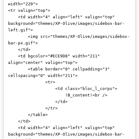
width="220">
<tr valign="top">
<td width="4" align="left" valign="top"
background="themes/XP-Olive/images/sidebox-bar-
left.gif">
<img src="themes/XP-Olive/images/sidebox-
bar-px.gif">
</td>
<td bgcolor="#ECE9D8" width="211"
align="center" valign="top">
<table border="0" cellpadding="3"
cellspacing="0" width="211">
<tr>
<td class="bloc_l_corps">
!B_content!<br />
</td>
</tr>
</table>
</td>
<td width="4" align="left" valign="top"
background="themes/XP-Olive/images/sidebox-bar-