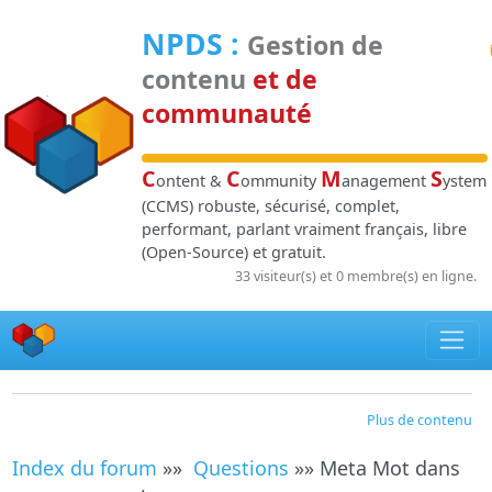
Panneau de gestion des cookies
NPDS
:
Gestion de
contenu
et de
communauté
C
C
M
S
ontent &
ommunity
anagement
ystem
(CCMS) robuste, sécurisé, complet,
performant, parlant vraiment français, libre
(Open-Source) et gratuit.
33 visiteur(s) et 0 membre(s) en ligne.
Plus de contenu
Index du forum
»»
Questions
»» Meta Mot dans