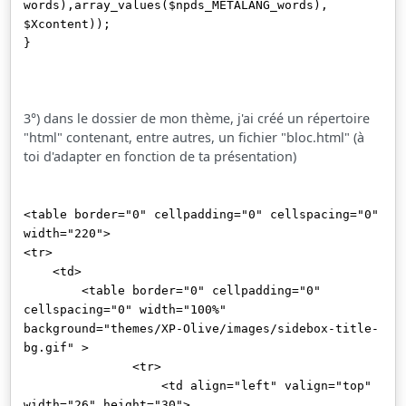
words),array_values($npds_METALANG_words),
$Xcontent));
}
3°) dans le dossier de mon thème, j'ai créé un répertoire
"html" contenant, entre autres, un fichier "bloc.html" (à
toi d'adapter en fonction de ta présentation)
<table border="0" cellpadding="0" cellspacing="0"
width="220">
<tr>
<td>
<table border="0" cellpadding="0"
cellspacing="0" width="100%"
background="themes/XP-Olive/images/sidebox-title-
bg.gif" >
<tr>
<td align="left" valign="top"
width="26" height="30">