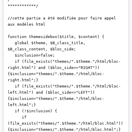
************/
//cette partie a été modifiée pour faire appel
aux modèles html
function themesidebox($title, $content) {
global $theme, $B_class_title,
$B_class_content, $bloc_side;
$inclusion=false;
if (file_exists("themes/".$theme."/html/bloc-
right.html") and ($bloc_side=="RIGHT"))
{$inclusion="themes/".$theme."/html/bloc-
right.html";}
if (file_exists("themes/".$theme."/html/bloc-
left.html") and ($bloc_side=="LEFT"))
{$inclusion="themes/".$theme."/html/bloc-
left.html";}
if (!$inclusion) {
if
(file_exists("themes/".$theme."/html/bloc.html"))
{$inclusion="themes/".$theme."/html/bloc.html";}