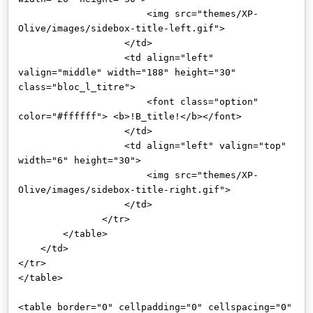
<img src="themes/XP-
Olive/images/sidebox-title-left.gif">
</td>
<td align="left"
valign="middle" width="188" height="30"
class="bloc_l_titre">
<font class="option"
color="#ffffff"> <b>!B_title!</b></font>
</td>
<td align="left" valign="top"
width="6" height="30">
<img src="themes/XP-
Olive/images/sidebox-title-right.gif">
</td>
</tr>
</table>
</td>
</tr>
</table>
<table border="0" cellpadding="0" cellspacing="0"