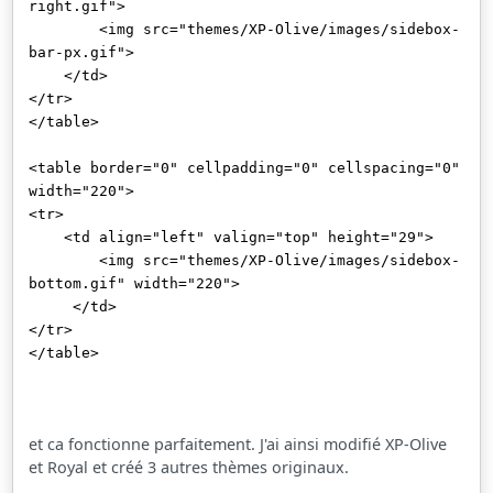
right.gif">
<img src="themes/XP-Olive/images/sidebox-
bar-px.gif">
</td>
</tr>
</table>
<table border="0" cellpadding="0" cellspacing="0"
width="220">
<tr>
<td align="left" valign="top" height="29">
<img src="themes/XP-Olive/images/sidebox-
bottom.gif" width="220">
</td>
</tr>
</table>
et ca fonctionne parfaitement. J'ai ainsi modifié XP-Olive
et Royal et créé 3 autres thèmes originaux.