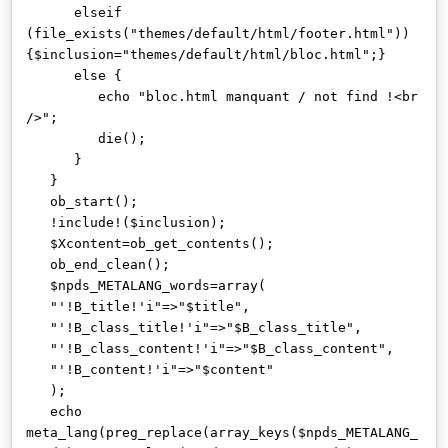
elseif
(file_exists("themes/default/html/footer.html"))
{$inclusion="themes/default/html/bloc.html";}
else {
echo "bloc.html manquant / not find !<br
/>";
die();
}
}
ob_start();
!include!($inclusion);
$Xcontent=ob_get_contents();
ob_end_clean();
$npds_METALANG_words=array(
"'!B_title!'i"=>"$title",
"'!B_class_title!'i"=>"$B_class_title",
"'!B_class_content!'i"=>"$B_class_content",
"'!B_content!'i"=>"$content"
);
echo
meta_lang(preg_replace(array_keys($npds_METALANG_