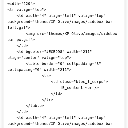
width="220">
<tr valign="top">
<td width="4" align="left" valign="top"
background="themes/XP-Olive/images/sidebox-bar-
left.gif">
<img src="themes/XP-Olive/images/sidebox-
bar-px.gif">
</td>
<td bgcolor="#ECE9D8" width="211"
align="center" valign="top">
<table border="0" cellpadding="3"
cellspacing="0" width="211">
<tr>
<td class="bloc_l_corps">
!B_content!<br />
</td>
</tr>
</table>
</td>
<td width="4" align="left" valign="top"
background="themes/XP-Olive/images/sidebox-bar-