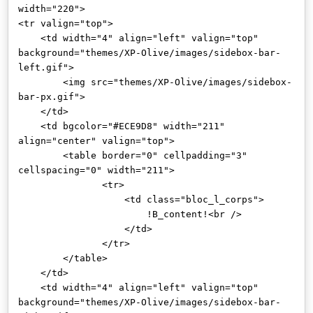
width="220">
<tr valign="top">
<td width="4" align="left" valign="top"
background="themes/XP-Olive/images/sidebox-bar-
left.gif">
<img src="themes/XP-Olive/images/sidebox-
bar-px.gif">
</td>
<td bgcolor="#ECE9D8" width="211"
align="center" valign="top">
<table border="0" cellpadding="3"
cellspacing="0" width="211">
<tr>
<td class="bloc_l_corps">
!B_content!<br />
</td>
</tr>
</table>
</td>
<td width="4" align="left" valign="top"
background="themes/XP-Olive/images/sidebox-bar-