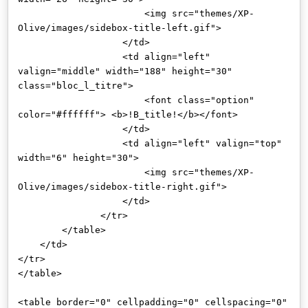
<img src="themes/XP-
Olive/images/sidebox-title-left.gif">
</td>
<td align="left"
valign="middle" width="188" height="30"
class="bloc_l_titre">
<font class="option"
color="#ffffff"> <b>!B_title!</b></font>
</td>
<td align="left" valign="top"
width="6" height="30">
<img src="themes/XP-
Olive/images/sidebox-title-right.gif">
</td>
</tr>
</table>
</td>
</tr>
</table>
<table border="0" cellpadding="0" cellspacing="0"