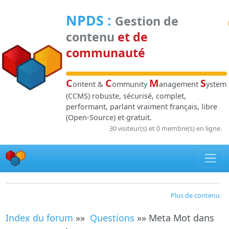
Panneau de gestion des cookies
NPDS
:
Gestion de
contenu
et de
communauté
C
C
M
S
ontent &
ommunity
anagement
ystem
(CCMS) robuste, sécurisé, complet,
performant, parlant vraiment français, libre
(Open-Source) et gratuit.
30 visiteur(s) et 0 membre(s) en ligne.
Plus de contenu
Index du forum
»»
Questions
»» Meta Mot dans