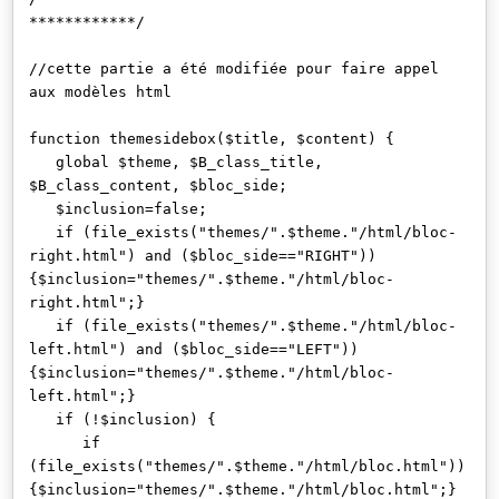
************/
//cette partie a été modifiée pour faire appel
aux modèles html
function themesidebox($title, $content) {
global $theme, $B_class_title,
$B_class_content, $bloc_side;
$inclusion=false;
if (file_exists("themes/".$theme."/html/bloc-
right.html") and ($bloc_side=="RIGHT"))
{$inclusion="themes/".$theme."/html/bloc-
right.html";}
if (file_exists("themes/".$theme."/html/bloc-
left.html") and ($bloc_side=="LEFT"))
{$inclusion="themes/".$theme."/html/bloc-
left.html";}
if (!$inclusion) {
if
(file_exists("themes/".$theme."/html/bloc.html"))
{$inclusion="themes/".$theme."/html/bloc.html";}