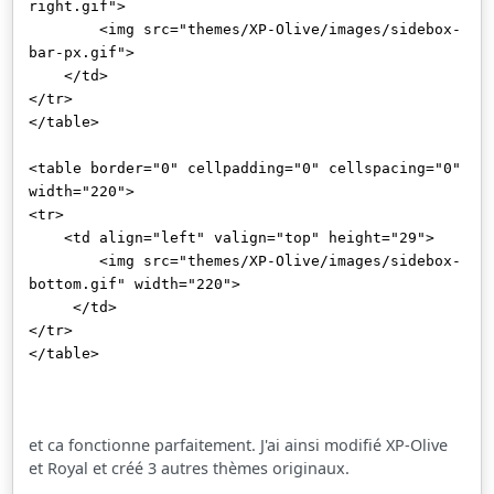
right.gif">
<img src="themes/XP-Olive/images/sidebox-
bar-px.gif">
</td>
</tr>
</table>
<table border="0" cellpadding="0" cellspacing="0"
width="220">
<tr>
<td align="left" valign="top" height="29">
<img src="themes/XP-Olive/images/sidebox-
bottom.gif" width="220">
</td>
</tr>
</table>
et ca fonctionne parfaitement. J'ai ainsi modifié XP-Olive
et Royal et créé 3 autres thèmes originaux.