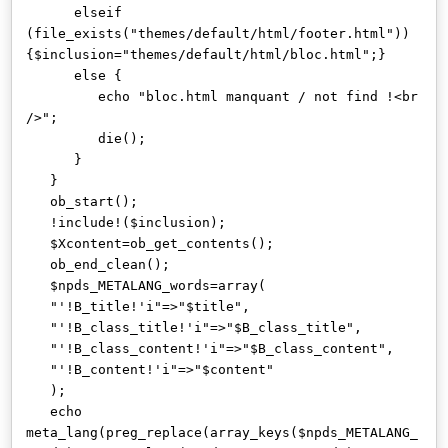
elseif
(file_exists("themes/default/html/footer.html"))
{$inclusion="themes/default/html/bloc.html";}
else {
echo "bloc.html manquant / not find !<br
/>";
die();
}
}
ob_start();
!include!($inclusion);
$Xcontent=ob_get_contents();
ob_end_clean();
$npds_METALANG_words=array(
"'!B_title!'i"=>"$title",
"'!B_class_title!'i"=>"$B_class_title",
"'!B_class_content!'i"=>"$B_class_content",
"'!B_content!'i"=>"$content"
);
echo
meta_lang(preg_replace(array_keys($npds_METALANG_