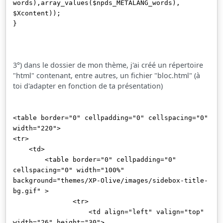
words),array_values($npds_METALANG_words),
$Xcontent));
}
3°) dans le dossier de mon thème, j'ai créé un répertoire
"html" contenant, entre autres, un fichier "bloc.html" (à
toi d'adapter en fonction de ta présentation)
<table border="0" cellpadding="0" cellspacing="0"
width="220">
<tr>
<td>
<table border="0" cellpadding="0"
cellspacing="0" width="100%"
background="themes/XP-Olive/images/sidebox-title-
bg.gif" >
<tr>
<td align="left" valign="top"
width="26" height="30">