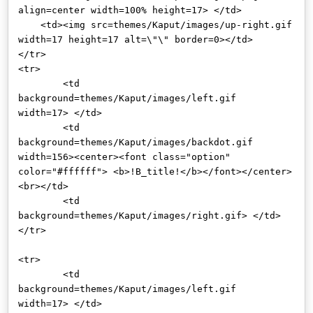
align=center width=100% height=17> </td>
<td><img src=themes/Kaput/images/up-right.gif
width=17 height=17 alt=\"\" border=0></td>
</tr>
<tr>
<td
background=themes/Kaput/images/left.gif
width=17> </td>
<td
background=themes/Kaput/images/backdot.gif
width=156><center><font class="option"
color="#ffffff"> <b>!B_title!</b></font></center>
<br></td>
<td
background=themes/Kaput/images/right.gif> </td>
</tr>
<tr>
<td
background=themes/Kaput/images/left.gif
width=17> </td>