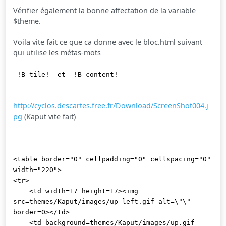
Vérifier également la bonne affectation de la variable
$theme.
Voila vite fait ce que ca donne avec le bloc.html suivant
qui utilise les métas-mots
!B_tile! et !B_content!
http://cyclos.descartes.free.fr/Download/ScreenShot004.j
pg
(Kaput vite fait)
<table border="0" cellpadding="0" cellspacing="0"
width="220">
<tr>
<td width=17 height=17><img
src=themes/Kaput/images/up-left.gif alt=\"\"
border=0></td>
<td background=themes/Kaput/images/up.gif