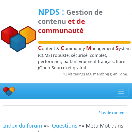
Panneau de gestion des cookies
NPDS
:
Gestion de
contenu
et de
communauté
C
C
M
S
ontent &
ommunity
anagement
ystem
(CCMS) robuste, sécurisé, complet,
performant, parlant vraiment français, libre
(Open-Source) et gratuit.
13 visiteur(s) et 0 membre(s) en ligne.
Plus de contenu
Index du forum
»»
Questions
»» Meta Mot dans