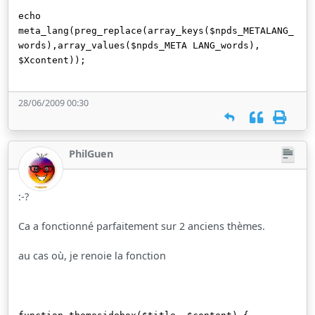
echo
meta_lang(preg_replace(array_keys($npds_METALANG_
words),array_values($npds_META LANG_words),
$Xcontent));
28/06/2009 00:30
PhilGuen
:-?
Ca a fonctionné parfaitement sur 2 anciens thèmes.
au cas où, je renoie la fonction