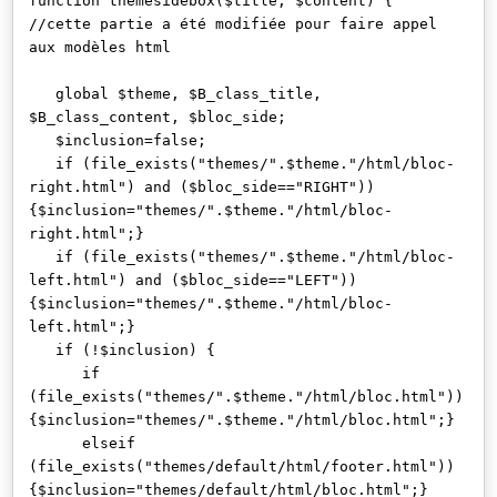
function themesidebox($title, $content) {
//cette partie a été modifiée pour faire appel
aux modèles html
global $theme, $B_class_title,
$B_class_content, $bloc_side;
$inclusion=false;
if (file_exists("themes/".$theme."/html/bloc-
right.html") and ($bloc_side=="RIGHT"))
{$inclusion="themes/".$theme."/html/bloc-
right.html";}
if (file_exists("themes/".$theme."/html/bloc-
left.html") and ($bloc_side=="LEFT"))
{$inclusion="themes/".$theme."/html/bloc-
left.html";}
if (!$inclusion) {
if
(file_exists("themes/".$theme."/html/bloc.html"))
{$inclusion="themes/".$theme."/html/bloc.html";}
elseif
(file_exists("themes/default/html/footer.html"))
{$inclusion="themes/default/html/bloc.html";}