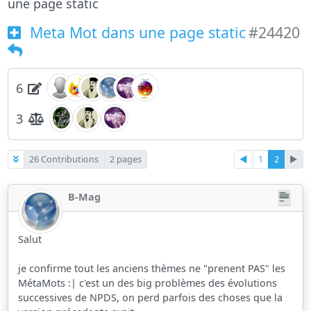
une page static
Meta Mot dans une page static
#24420
6
3
26 Contributions
2 pages
◄
1
2
►
B-Mag
Salut
je confirme tout les anciens thèmes ne "prenent PAS" les
MétaMots :| c'est un des big problèmes des évolutions
successives de NPDS, on perd parfois des choses que la