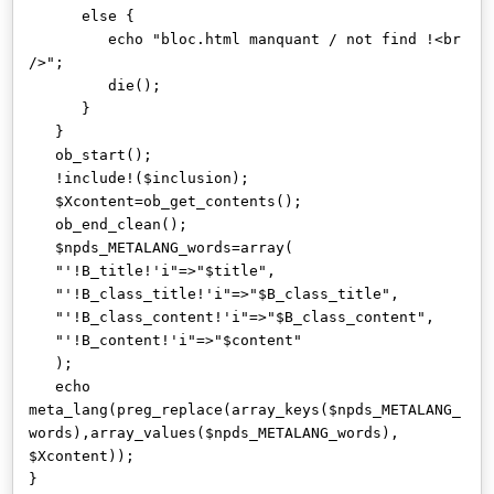
else {
echo "bloc.html manquant / not find !<br
/>";
die();
}
}
ob_start();
!include!($inclusion);
$Xcontent=ob_get_contents();
ob_end_clean();
$npds_METALANG_words=array(
"'!B_title!'i"=>"$title",
"'!B_class_title!'i"=>"$B_class_title",
"'!B_class_content!'i"=>"$B_class_content",
"'!B_content!'i"=>"$content"
);
echo
meta_lang(preg_replace(array_keys($npds_METALANG_
words),array_values($npds_METALANG_words),
$Xcontent));
}