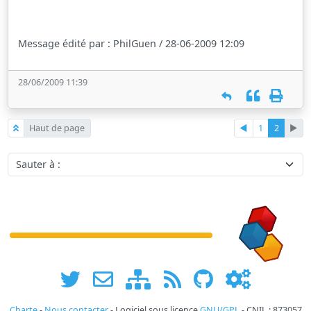
Message édité par : PhilGuen / 28-06-2009 12:09
28/06/2009 11:39
Haut de page
◄
1
2
►
Sauter à :
Charte
-
Nous contacter
- Logiciel sous licence
GNU/GPL
- CNIL : 873057