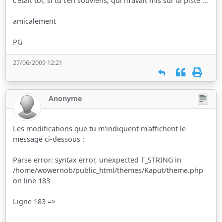
c'était toi, si tu t'en souviens, qui m'avait mis sur la piste ...
amicalement
PG
27/06/2009 12:21
Anonyme
Les modifications que tu m'indiquent m'affichent le
message ci-dessous :
Parse error: syntax error, unexpected T_STRING in
/home/wowernob/public_html/themes/Kaput/theme.php
on line 183
Ligne 183 =>