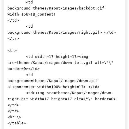
<td
background=themes/Kaput/images/backdot.gif
width=156>!B_content!
</td>
<td
background=themes/Kaput/images/right.gif> </td>
</tr>
<tr>
<td width=17 height=17><img
src=themes/Kaput/images/down-left.gif alt=\"\"
border=0></td>
<td
background=themes/Kaput/images/down.gif
align=center width=100% height=17> </td>
<td><img src=themes/Kaput/images/down-
right.gif width=17 height=17 alt=\"\" border=0>
</td>
</tr>
<br \>
</table>