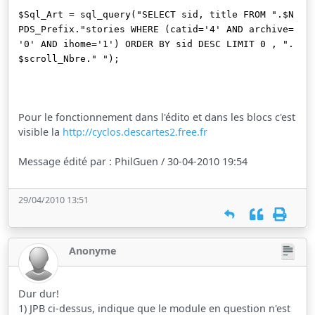
$Sql_Art = sql_query("SELECT sid, title FROM ".$N
PDS_Prefix."stories WHERE (catid='4' AND archive=
'0' AND ihome='1') ORDER BY sid DESC LIMIT 0 , ".
$scroll_Nbre." ");
Pour le fonctionnement dans l'édito et dans les blocs c'est
visible la
http://cyclos.descartes2.free.fr
Message édité par : PhilGuen / 30-04-2010 19:54
29/04/2010 13:51
Anonyme
Dur dur!
1) JPB ci-dessus, indique que le module en question n'est