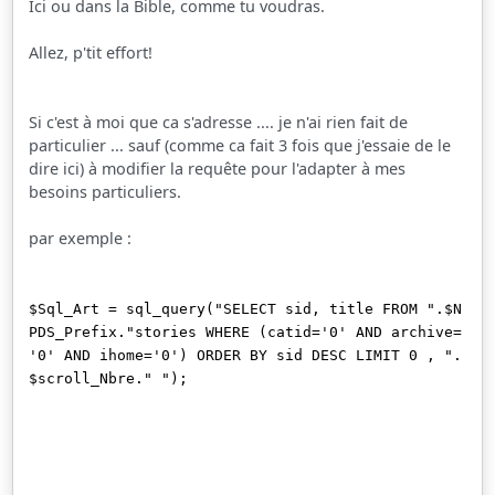
Ici ou dans la Bible, comme tu voudras.
Allez, p'tit effort!
Si c'est à moi que ca s'adresse .... je n'ai rien fait de
particulier ... sauf (comme ca fait 3 fois que j'essaie de le
dire ici) à modifier la requête pour l'adapter à mes
besoins particuliers.
par exemple :
$Sql_Art = sql_query("SELECT sid, title FROM ".$N
PDS_Prefix."stories WHERE (catid='0' AND archive=
'0' AND ihome='0') ORDER BY sid DESC LIMIT 0 , ".
$scroll_Nbre." ");