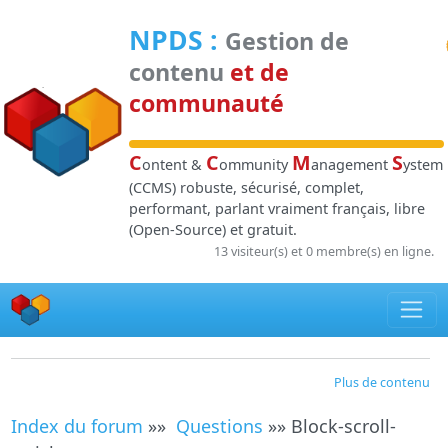
Panneau de gestion des cookies
NPDS
:
Gestion de
contenu
et de
communauté
C
C
M
S
ontent &
ommunity
anagement
ystem
(CCMS) robuste, sécurisé, complet,
performant, parlant vraiment français, libre
(Open-Source) et gratuit.
13 visiteur(s) et 0 membre(s) en ligne.
Plus de contenu
Index du forum
»»
Questions
»» Block-scroll-