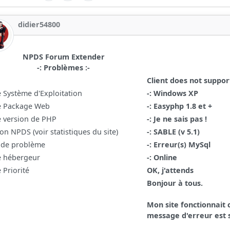
didier54800
NPDS Forum Extender
-: Problèmes :-
Client does not suppo
e Système d'Exploitation
-: Windows XP
e Package Web
-: Easyphp 1.8 et +
e version de PHP
-: Je ne sais pas !
on NPDS (voir statistiques du site)
-: SABLE (v 5.1)
 de problème
-: Erreur(s) MySql
e hébergeur
-: Online
 Priorité
OK, j'attends
Bonjour à tous.
Mon site fonctionnait 
message d'erreur est 