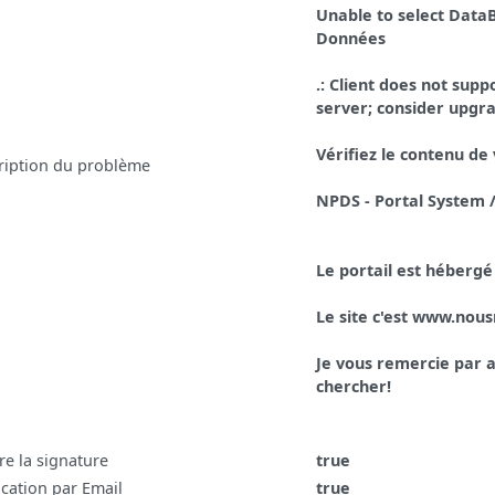
Unable to select DataB
Données
.: Client does not sup
server; consider upgra
Vérifiez le contenu de
ription du problème
NPDS - Portal System 
Le portail est hébergé
Le site c'est www.nou
Je vous remercie par a
chercher!
re la signature
true
ication par Email
true