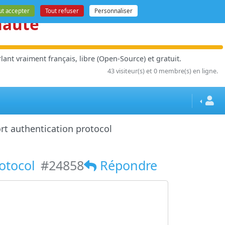
ut accepter
Tout refuser
Personnaliser
nauté
ant vraiment français, libre (Open-Source) et gratuit.
43 visiteur(s) et 0 membre(s) en ligne.
rt authentication protocol
rotocol
#24858
Répondre