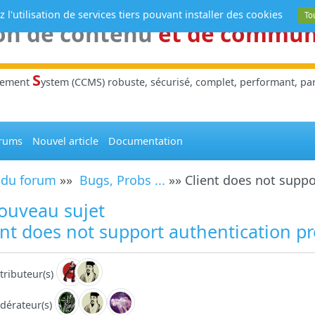
 l'utilisation de services tiers pouvant installer des cookies
To
on de contenu
et de commu
S
gement
ystem (CCMS) robuste, sécurisé, complet, performant, parl
rums
Nouvel article
Documentation
 du forum
»»
Bugs, Probs ...
»» Client does not suppo
ouveau sujet
nt does not support authentication p
tributeur(s)
dérateur(s)