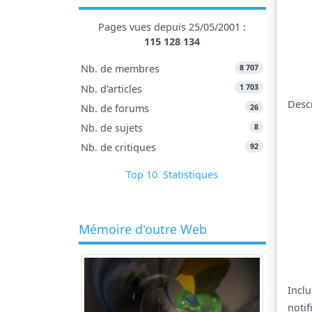
Pages vues depuis 25/05/2001 :
115 128 134
8 707
Nb. de membres
1 703
Nb. d'articles
Desc
26
Nb. de forums
8
Nb. de sujets
92
Nb. de critiques
Top 10
Statistiques
Mémoire d'outre Web
Inclu
notif