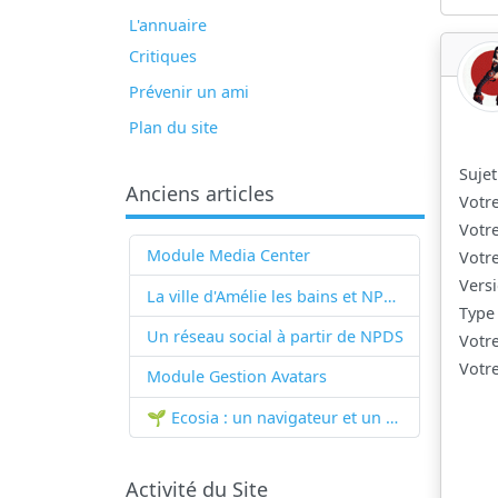
L'annuaire
Critiques
Prévenir un ami
Plan du site
Sujet
Anciens articles
Votr
Votr
Module Media Center
Votr
Versi
La ville d'Amélie les bains et NPDS
Type
Un réseau social à partir de
NPDS
Votr
Votre
Module Gestion Avatars
🌱 Ecosia : un navigateur et un moteur de recherche qui plantent des arbres !...
Activité du Site