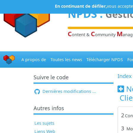
Panneau de gestion des cookies
En continuant de défiler,
vous acceptez
NPDS
:
Gesti
C
C
M
ontent &
ommunity
ana
A propos de
Toutes les news
Télécharger NPDS
Fo
Index
Suivre le code
N
Dernières modifications ...
Clie
Autres infos
2
Con
Les sujets
3
Mo
Liens Web