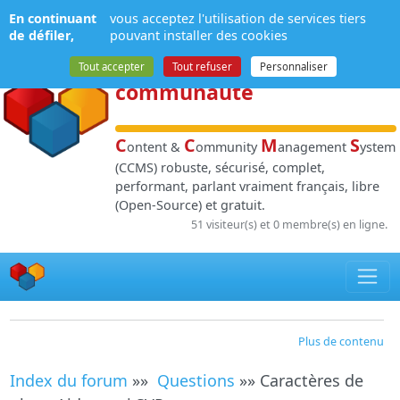
Panneau de gestion des cookies
En continuant
vous acceptez l'utilisation de services tiers
NPDS
:
Gestion de
de défiler,
pouvant installer des cookies
contenu
et de
Tout accepter
Tout refuser
Personnaliser
communauté
C
C
M
S
ontent &
ommunity
anagement
ystem
(CCMS) robuste, sécurisé, complet,
performant, parlant vraiment français, libre
(Open-Source) et gratuit.
51 visiteur(s) et 0 membre(s) en ligne.
Plus de contenu
Index du forum
»»
Questions
»» Caractères de