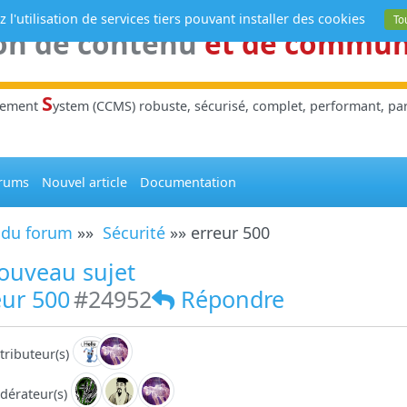
 l'utilisation de services tiers pouvant installer des cookies
To
on de contenu
et de commu
S
gement
ystem (CCMS) robuste, sécurisé, complet, performant, parl
rums
Nouvel article
Documentation
 du forum
»»
Sécurité
»» erreur 500
ouveau sujet
ur 500
#24952
Répondre
tributeur(s)
dérateur(s)