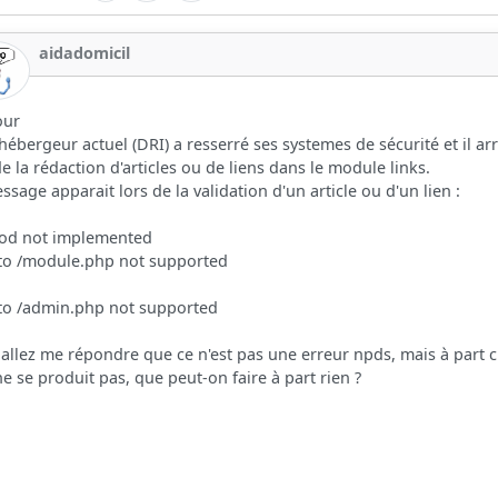
aidadomicil
our
ébergeur actuel (DRI) a resserré ses systemes de sécurité et il a
de la rédaction d'articles ou de liens dans le module links.
ssage apparait lors de la validation d'un article ou d'un lien :
od not implemented
 to /module.php not supported
to /admin.php not supported
allez me répondre que ce n'est pas une erreur npds, mais à part 
ne se produit pas, que peut-on faire à part rien ?
i