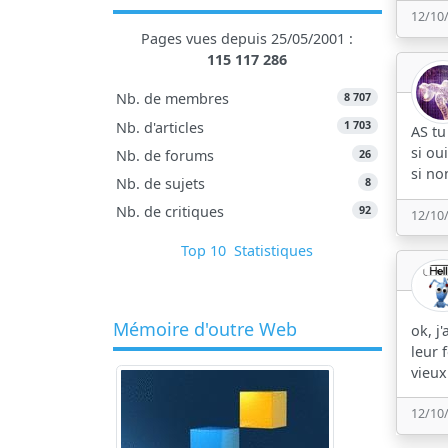
12/10
Pages vues depuis 25/05/2001 :
115 117 286
8 707
Nb. de membres
1 703
Nb. d'articles
AS tu
si ou
26
Nb. de forums
si n
8
Nb. de sujets
92
Nb. de critiques
12/10
Top 10
Statistiques
Mémoire d'outre Web
ok, j
leur 
vieux
12/10