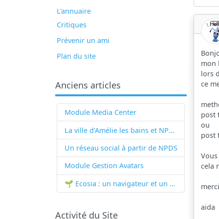
L'annuaire
Critiques
Prévenir un ami
Bonj
Plan du site
mon h
lors 
ce me
Anciens articles
meth
Module Media Center
post
ou
La ville d'Amélie les bains et NPDS
post 
Un réseau social à partir de
NPDS
Vous 
Module Gestion Avatars
cela 
🌱 Ecosia : un navigateur et un moteur de recherche qui plantent des arbres !...
merc
aida
Activité du Site