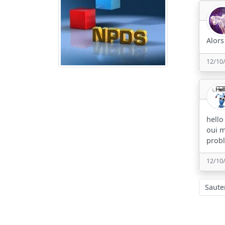
Alors
12/10
hello
oui m
probl
12/10
Sauter à