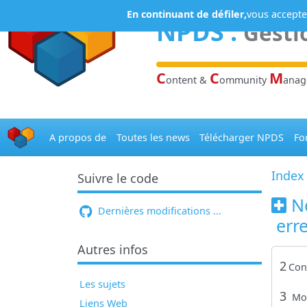
Panneau de gestion des cookies
En continuant de défiler,
vous acceptez
NPDS
:
Gesti
C
C
M
ontent &
ommunity
ana
A propos de
Toutes les news
Télécharger NPDS
Fo
Index
Suivre le code
N
Dernières modifications ...
erre
Autres infos
2
Con
Les sujets
3
Mo
Liens Web