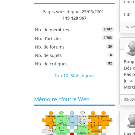
que c
Pages vues depuis 25/05/2001 :
Cdt
115 128 967
19/02
8 707
Nb. de membres
1 703
Nb. d'articles
26
Nb. de forums
8
Nb. de sujets
Bonjo
92
Nb. de critiques
Dès q
Pas p
Top 10
Statistiques
Je su
Merci
Mémoire d'outre Web
03/03
Pas 