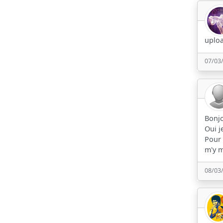
uploa
07/03
Bonjo
Oui j
Pour 
m'y m
08/03