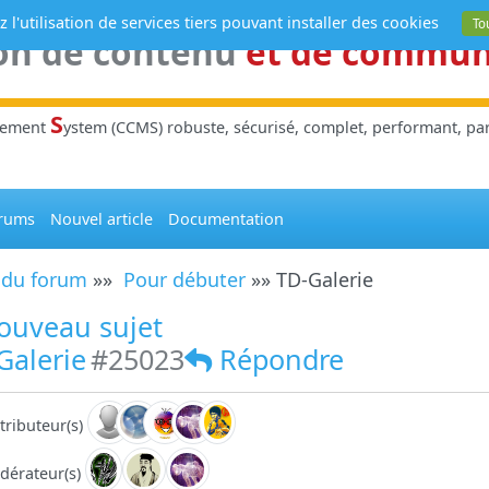
 l'utilisation de services tiers pouvant installer des cookies
To
on de contenu
et de commu
S
gement
ystem (CCMS) robuste, sécurisé, complet, performant, parl
rums
Nouvel article
Documentation
 du forum
»»
Pour débuter
»» TD-Galerie
ouveau sujet
Galerie
#25023
Répondre
tributeur(s)
dérateur(s)