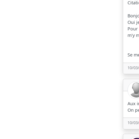
Citat
Bonjo
Oui j
Pour 
m'y m
Se me
10/03
Aux i
On pe
10/03