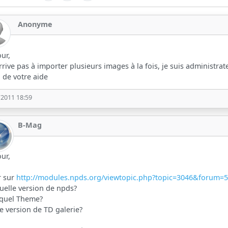
Anonyme
ur,
arrive pas à importer plusieurs images à la fois, je suis administrateu
 de votre aide
/2011 18:59
B-Mag
ur,
r sur
http://modules.npds.org/viewtopic.php?topic=3046&forum=
uelle version de npds?
 quel Theme?
e version de TD galerie?