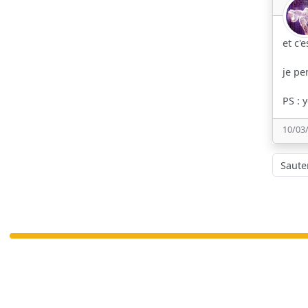
et c'
je pe
PS : 
10/03
Sauter à