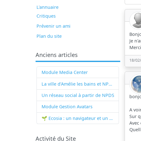
L'annuaire
Critiques
Prévenir un ami
Bonjo
Plan du site
Je n'
Merci
Anciens articles
18/02
Module Media Center
La ville d'Amélie les bains et NPDS
Un réseau social à partir de
NPDS
bonjo
Module Gestion Avatars
A voi
Sur q
🌱 Ecosia : un navigateur et un moteur de recherche qui plantent des arbres !...
Avec
Quell
Activité du Site