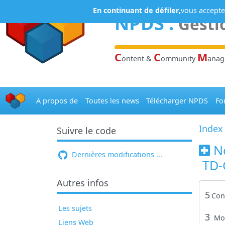
Panneau de gestion des cookies
En continuant de défiler,
vous acceptez
NPDS
:
Gesti
C
C
M
ontent &
ommunity
ana
A propos de
Toutes les news
Télécharger NPDS
Fo
Index
Suivre le code
N
Dernières modifications ...
TD-
Autres infos
5
Con
Les sujets
3
Mo
Liens Web