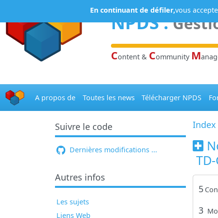
Panneau de gestion des cookies
En continuant de défiler,
vous acceptez
NPDS
:
Gesti
C
C
M
ontent &
ommunity
ana
A propos de
Toutes les news
Télécharger NPDS
Fo
Index
Suivre le code
N
Dernières modifications ...
TD-
Autres infos
5
Con
Les sujets
3
Mo
Liens Web