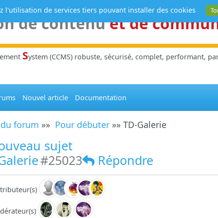
 l'utilisation de services tiers pouvant installer des cookies
To
on de contenu
et de commu
S
gement
ystem (CCMS) robuste, sécurisé, complet, performant, parl
rums
Nouvel article
Documentation
 du forum
»»
Pour débuter
»» TD-Galerie
ouveau sujet
Galerie
#25023
Répondre
tributeur(s)
dérateur(s)