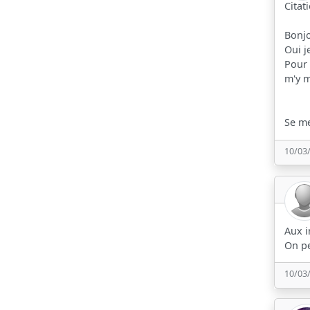
Citat
Bonjo
Oui j
Pour 
m'y m
Se me
10/03
Aux i
On pe
10/03