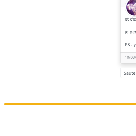
et c'
je pe
PS : 
10/03
Sauter à