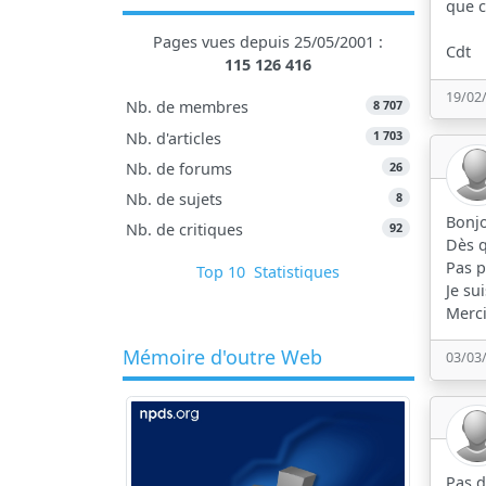
que c
Pages vues depuis 25/05/2001 :
Cdt
115 126 416
19/02
8 707
Nb. de membres
1 703
Nb. d'articles
26
Nb. de forums
8
Nb. de sujets
Bonjo
92
Nb. de critiques
Dès q
Pas p
Top 10
Statistiques
Je su
Merci
Mémoire d'outre Web
03/03
Pas 