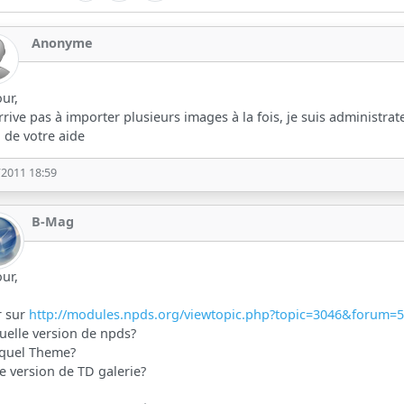
Anonyme
ur,
arrive pas à importer plusieurs images à la fois, je suis administrateu
 de votre aide
/2011 18:59
B-Mag
ur,
r sur
http://modules.npds.org/viewtopic.php?topic=3046&forum=
uelle version de npds?
 quel Theme?
e version de TD galerie?