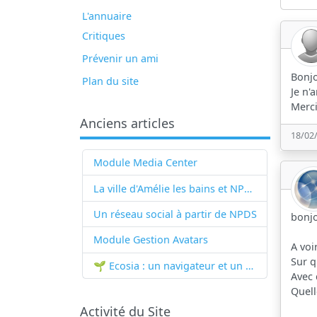
L'annuaire
Critiques
Prévenir un ami
Bonjo
Plan du site
Je n'
Merci
Anciens articles
18/02
Module Media Center
La ville d'Amélie les bains et NPDS
Un réseau social à partir de
NPDS
bonjo
Module Gestion Avatars
A voi
Sur q
🌱 Ecosia : un navigateur et un moteur de recherche qui plantent des arbres !...
Avec
Quell
Activité du Site