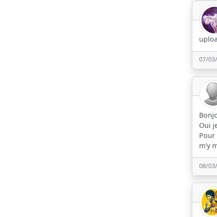
uploa
07/03
Bonjo
Oui j
Pour 
m'y m
08/03