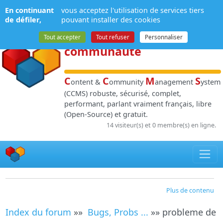
Panneau de gestion des cookies
En continuant
vous acceptez l'utilisation de services tiers
NPDS
:
Gestion de
de défiler,
pouvant installer des cookies
contenu
et de
Tout accepter
Tout refuser
Personnaliser
communauté
C
C
M
S
ontent &
ommunity
anagement
ystem
(CCMS) robuste, sécurisé, complet,
performant, parlant vraiment français, libre
(Open-Source) et gratuit.
14 visiteur(s) et 0 membre(s) en ligne.
Plus de contenu
Index du forum
»»
Bugs, Probs ...
»» probleme de