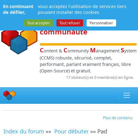
Panneau de gestion des cookies
En continuant
vous acceptez l'utilisation de services tiers
NPDS
:
Gestion de
de défiler,
pouvant installer des cookies
contenu
et de
Tout accepter
Tout refuser
Personnaliser
communauté
C
C
M
S
ontent &
ommunity
anagement
ystem
(CCMS) robuste, sécurisé, complet,
performant, parlant vraiment français, libre
(Open-Source) et gratuit.
17 visiteur(s) et 0 membre(s) en ligne.
Plus de contenu
Index du forum
»»
Pour débuter
»» Pad