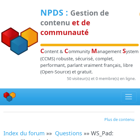
Panneau de gestion des cookies
NPDS
:
Gestion de
contenu
et de
communauté
C
C
M
S
ontent &
ommunity
anagement
ystem
(CCMS) robuste, sécurisé, complet,
performant, parlant vraiment français, libre
(Open-Source) et gratuit.
50 visiteur(s) et 0 membre(s) en ligne.
Plus de contenu
Index du forum
»»
Questions
»» WS_Pad: