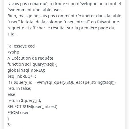
l'avais pas remarqué, à droite si on développe on a tout et
évidemment une table user...
Bien, mais je ne sais pas comment récupérer dans la table
"user" le total de la colonne "user_intrest" en faisant une
requette et afficher le résultat sur la première page du
site...
J'ai essayé ceci:
<?php
// Exécution de requête
function sql_query($sql) {
global $sql_nbREQ;
$sql_nbREQ++;
if (!$query_id = @mysql_query(SQL_escape_string($sql)))
return false;
else
return $query_id;
SELECT SUM(user_intrest)
FROM user
}
?>