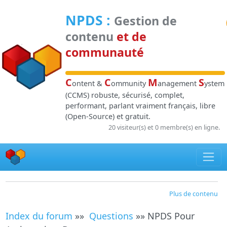
Panneau de gestion des cookies
NPDS
:
Gestion de
contenu
et de
communauté
C
C
M
S
ontent &
ommunity
anagement
ystem
(CCMS) robuste, sécurisé, complet,
performant, parlant vraiment français, libre
(Open-Source) et gratuit.
20 visiteur(s) et 0 membre(s) en ligne.
Plus de contenu
Index du forum
»»
Questions
»» NPDS Pour