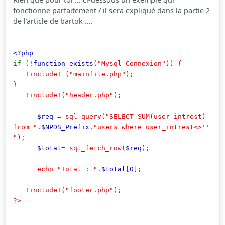
fonctionne parfaitement / il sera expliqué dans la partie 2
de l'article de bartok ....
<?php
if (!
function_exists
(
"Mysql_Connexion")) {
!include! ("mainfile.php");
}
!include!("header.php");
$req
= sql_query("SELECT SUM(user_intrest)
from ".
$NPDS_Prefix
."users where user_intrest<>''
");
$total
= sql_fetch_row(
$req
);
echo "Total : ".
$total
[
0
]
;
!include!("footer.php");
?>