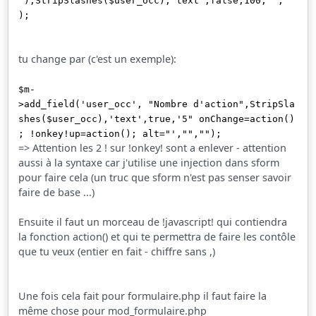
"),StripSlashes($user_occ),'text',false,100,"",""
);
tu change par (c'est un exemple):
$m-
>add_field('user_occ', "Nombre d'action",StripSla
shes($user_occ),'text',true,'5" onChange=action()
; !onkey!up=action(); alt="',"","");
=> Attention les 2 ! sur !onkey! sont a enlever - attention
aussi à la syntaxe car j'utilise une injection dans sform
pour faire cela (un truc que sform n'est pas senser savoir
faire de base ...)
Ensuite il faut un morceau de !javascript! qui contiendra
la fonction action() et qui te permettra de faire les contôle
que tu veux (entier en fait - chiffre sans ,)
Une fois cela fait pour formulaire.php il faut faire la
même chose pour mod_formulaire.php