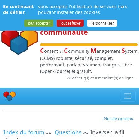
Panneau de gestion des cookies
En continuant
vous acceptez l'utilisation de services tiers
NPDS
:
Gestion de
de défiler,
pouvant installer des cookies
contenu
et de
Tout accepter
Tout refuser
Personnaliser
communauté
C
C
M
S
ontent &
ommunity
anagement
ystem
(CCMS) robuste, sécurisé, complet,
performant, parlant vraiment français, libre
(Open-Source) et gratuit.
22 visiteur(s) et 0 membre(s) en ligne.
Plus de contenu
Index du forum
»»
Questions
»» Inverser la fil