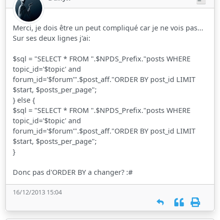
Merci, je dois être un peut compliqué car je ne vois pas...
Sur ses deux lignes j'ai:
$sql = "SELECT * FROM ".$NPDS_Prefix."posts WHERE
topic_id='$topic' and
forum_id='$forum'".$post_aff."ORDER BY post_id LIMIT
$start, $posts_per_page";
} else {
$sql = "SELECT * FROM ".$NPDS_Prefix."posts WHERE
topic_id='$topic' and
forum_id='$forum'".$post_aff."ORDER BY post_id LIMIT
$start, $posts_per_page";
}
Donc pas d'ORDER BY a changer? :#
16/12/2013 15:04