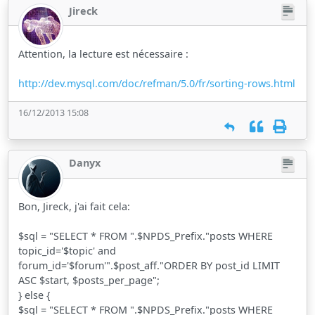
Jireck
Attention, la lecture est nécessaire :
http://dev.mysql.com/doc/refman/5.0/fr/sorting-rows.html
16/12/2013 15:08
Danyx
Bon, Jireck, j'ai fait cela:
$sql = "SELECT * FROM ".$NPDS_Prefix."posts WHERE
topic_id='$topic' and
forum_id='$forum'".$post_aff."ORDER BY post_id LIMIT
ASC $start, $posts_per_page";
} else {
$sql = "SELECT * FROM ".$NPDS_Prefix."posts WHERE