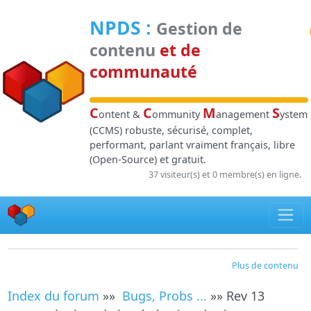
Panneau de gestion des cookies
NPDS
:
Gestion de
contenu
et de
communauté
C
C
M
S
ontent &
ommunity
anagement
ystem
(CCMS) robuste, sécurisé, complet,
performant, parlant vraiment français, libre
(Open-Source) et gratuit.
37 visiteur(s) et 0 membre(s) en ligne.
Plus de contenu
Index du forum
»»
Bugs, Probs ...
»» Rev 13