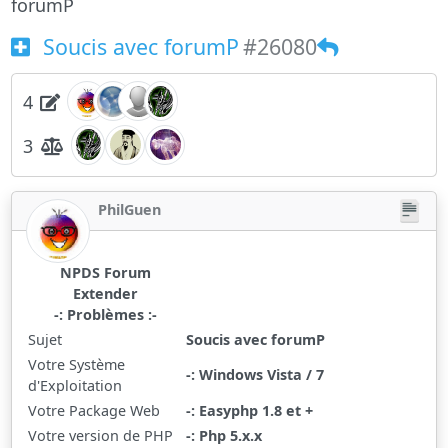
forumP
Soucis avec forumP
#26080
4
3
PhilGuen
NPDS Forum
Extender
-: Problèmes :-
Sujet
Soucis avec forumP
Votre Système
-: Windows Vista / 7
d'Exploitation
Votre Package Web
-: Easyphp 1.8 et +
Votre version de PHP
-: Php 5.x.x