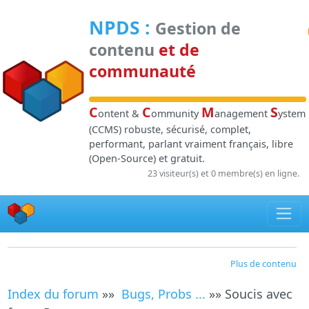
Panneau de gestion des cookies
NPDS
:
Gestion de
contenu
et de
communauté
C
C
M
S
ontent &
ommunity
anagement
ystem
(CCMS) robuste, sécurisé, complet,
performant, parlant vraiment français, libre
(Open-Source) et gratuit.
23 visiteur(s) et 0 membre(s) en ligne.
Plus de contenu
Index du forum
»»
Bugs, Probs ...
»» Soucis avec