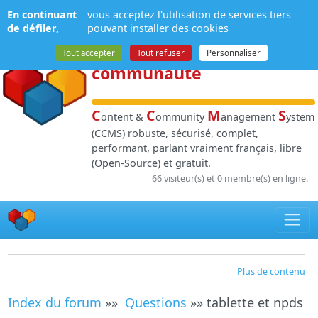
Panneau de gestion des cookies
En continuant
vous acceptez l'utilisation de services tiers
NPDS
:
Gestion de
de défiler,
pouvant installer des cookies
contenu
et de
Tout accepter
Tout refuser
Personnaliser
communauté
C
C
M
S
ontent &
ommunity
anagement
ystem
(CCMS) robuste, sécurisé, complet,
performant, parlant vraiment français, libre
(Open-Source) et gratuit.
66 visiteur(s) et 0 membre(s) en ligne.
Plus de contenu
Index du forum
»»
Questions
»» tablette et npds