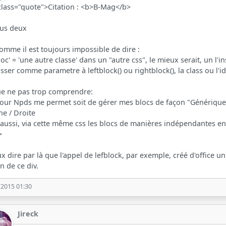
class="quote">Citation : <b>B-Mag</b>
ous deux
omme il est toujours impossible de dire :
bloc' = 'une autre classe' dans un "autre css", le mieux serait, un 
sser comme parametre à leftblock() ou rightblock(), la class ou l'id
ue ne pas trop comprendre:
jour Npds me permet soit de gérer mes blocs de façon "Générique" 
e / Droite
aussi, via cette même css les blocs de manières indépendantes en
>
ux dire par là que l'appel de lefblock, par exemple, créé d'office un !
n de ce div.
/2015 01:30
Jireck