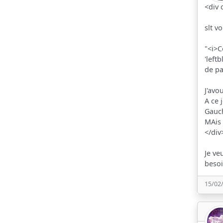
<div 
slt v
"<i>C
'left
de pa
J'avo
A ce 
Gauch
MAis 
</div
Je ve
besoi
15/02