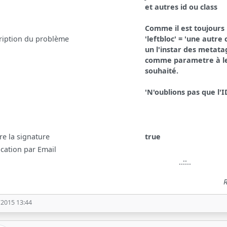
et autres id ou class
Comme il est toujours 
ription du problème
'leftbloc' = 'une autre
un l'instar des metat
comme parametre à leftb
souhaité.
'N'oublions pas que l'I
re la signature
true
ication par Email
..::..
R
/2015 13:44