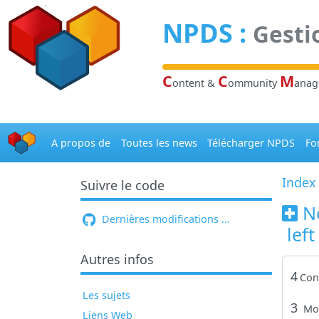
Panneau de gestion des cookies
NPDS
:
Gesti
C
C
M
ontent &
ommunity
ana
A propos de
Toutes les news
Télécharger NPDS
Fo
Index
Suivre le code
N
Dernières modifications ...
left
Autres infos
4
Con
Les sujets
3
Mo
Liens Web