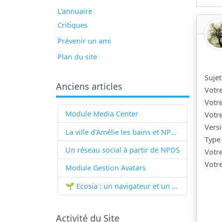
L'annuaire
Critiques
Prévenir un ami
Plan du site
Sujet
Anciens articles
Votr
Votr
Module Media Center
Votr
Versi
La ville d'Amélie les bains et NPDS
Type
Un réseau social à partir de
NPDS
Votr
Votre
Module Gestion Avatars
🌱 Ecosia : un navigateur et un moteur de recherche qui plantent des arbres !...
Activité du Site