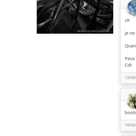
slt
je ne
Quand
Peux 
Cdt
13/02
boots
14/02