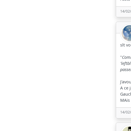
14/02
slt v
"
Comm
'left
passe
J'avo
A ce 
Gauch
MAis 
14/02