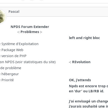
Pascal
NPDS Forum Extender
-: Problèmes :-
left and right bloc
e Système d'Exploitation
e Package Web
e version de PHP
on NPDS (voir statistiques du site)
-: REvolution
 de problème
e hébergeur
 Priorité
OK, j'attends
Npds est encore trop d
en 'dur' ou LB/RB id.
J'ai envisagé un chan
j'aurais souhaité une 