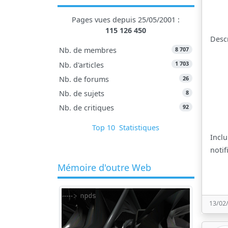
Pages vues depuis 25/05/2001 :
115 126 450
Desc
8 707
Nb. de membres
1 703
Nb. d'articles
26
Nb. de forums
8
Nb. de sujets
92
Nb. de critiques
Top 10
Statistiques
Inclu
notif
Mémoire d'outre Web
13/02