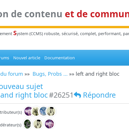
on de contenu
et de commu
S
gement
ystem (CCMS) robuste, sécurisé, complet, performant, parl
rums
Nouvel article
Documentation
 du forum
»»
Bugs, Probs ...
»» left and right bloc
ouveau sujet
 and right bloc
#26251
Répondre
tributeur(s)
dérateur(s)