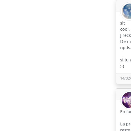
slt
cool,
Jirec
De mo
npds
si tu
:-)
14/02
En fa
La pr
reste