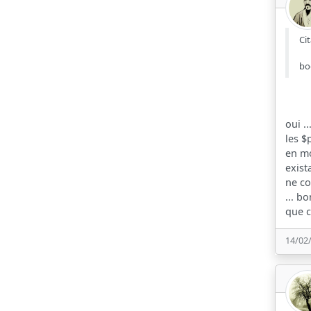
Cit
bo
oui .
les $
en mo
exist
ne co
... b
que c
14/02