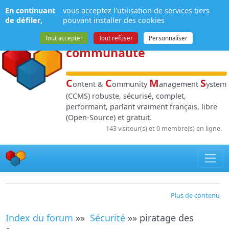
Panneau de gestion des cookies
En continuant
vous acceptez l'utilisation de services tiers
NPDS
:
Gestion de
de défiler,
pouvant installer des cookies
contenu
et de
Tout accepter
Tout refuser
Personnaliser
communauté
C
C
M
S
ontent &
ommunity
anagement
ystem
(CCMS) robuste, sécurisé, complet,
performant, parlant vraiment français, libre
(Open-Source) et gratuit.
143 visiteur(s) et 0 membre(s) en ligne.
Plus de contenu
Index du forum
»»
Sécurité
»» piratage des