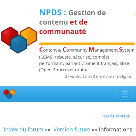
Panneau de gestion des cookies
NPDS
:
Gestion de
contenu
et de
communauté
C
C
M
S
ontent &
ommunity
anagement
ystem
(CCMS) robuste, sécurisé, complet,
performant, parlant vraiment français, libre
(Open-Source) et gratuit.
27 visiteur(s) et 0 membre(s) en ligne.
Plus de contenu
Index du forum
»»
Version future
»» Informations