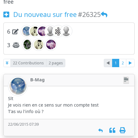
free
Du nouveau sur free
#26325
6
3
22 Contributions
2 pages
◄
1
2
►
B-Mag
Slt
Je vois rien en ce sens sur mon compte test
T'as vu l'info où ?
22/06/2015 07:39