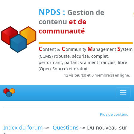
Panneau de gestion des cookies
NPDS
:
Gestion de
contenu
et de
communauté
C
C
M
S
ontent &
ommunity
anagement
ystem
(CCMS) robuste, sécurisé, complet,
performant, parlant vraiment français, libre
(Open-Source) et gratuit.
12 visiteur(s) et 0 membre(s) en ligne.
Plus de contenu
Index du forum
»»
Questions
»» Du nouveau sur