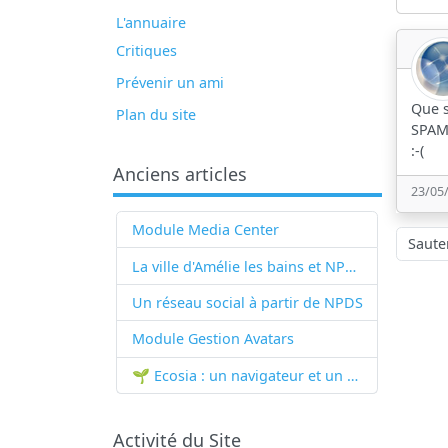
L'annuaire
Critiques
Prévenir un ami
Que s
Plan du site
SPAM
:-(
Anciens articles
23/05
Module Media Center
Sauter à
La ville d'Amélie les bains et NPDS
Un réseau social à partir de
NPDS
Module Gestion Avatars
🌱 Ecosia : un navigateur et un moteur de recherche qui plantent des arbres !...
Activité du Site