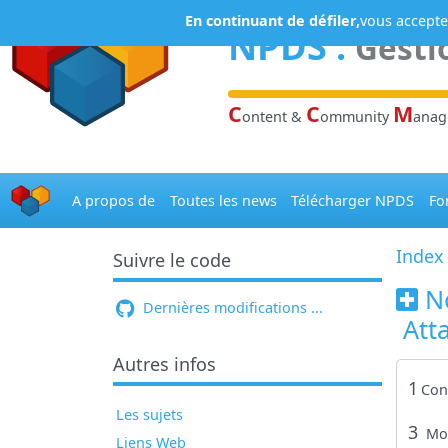
Panneau de gestion des cookies
En continuant de défiler,
vous acceptez
NPDS
:
Gesti
C
C
M
ontent &
ommunity
ana
A propos de
Toutes les news
Télécharger NPDS
Fo
Index
Suivre le code
N
Dernières modifications ...
Att
Autres infos
1
Con
Les sujets
3
Mo
Liens Web