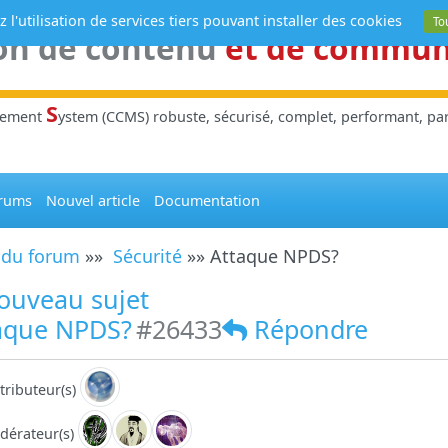
 l'utilisation de services tiers pouvant installer des cookies
To
on de contenu
et de commu
S
gement
ystem (CCMS) robuste, sécurisé, complet, performant, parl
rums
Nouvel article
Documentation
 du forum
»»
Sécurité
»» Attaque NPDS?
ouveau sujet
aque NPDS?
#26433
Répondre
tributeur(s)
dérateur(s)