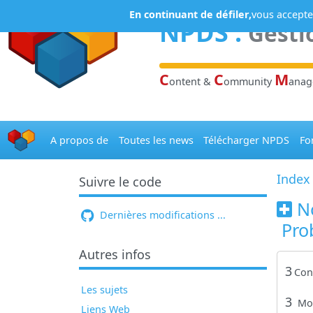
Panneau de gestion des cookies
En continuant de défiler,
vous acceptez
NPDS
:
Gesti
C
C
M
ontent &
ommunity
ana
A propos de
Toutes les news
Télécharger NPDS
Fo
Index
Suivre le code
N
Dernières modifications ...
Pro
Autres infos
3
Con
Les sujets
3
Mo
Liens Web