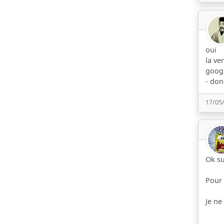
oui
la ve
googl
- don
17/05
Ok su
Pour 
Je ne