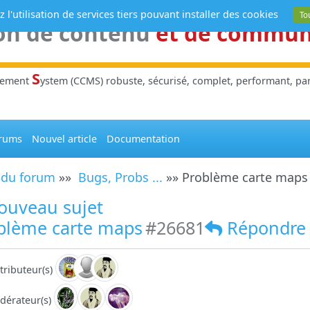
 l'utilisation de services tiers pouvant installer des cookies
To
on de contenu
et de commu
S
gement
ystem (CCMS) robuste, sécurisé, complet, performant, parl
rums
Nouvel article
Documentation
 du forum
»»
Bugs, Probs ...
»» Problème carte maps
ouveau sujet
blème carte maps
#26681
Répondre
tributeur(s)
dérateur(s)