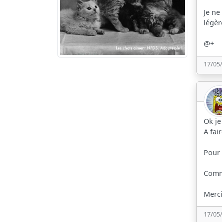
Je ne
légèr
@+
17/05
Ok j
A fai
Pour 
Comme
Merci
17/05