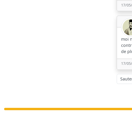
17/05
moi n
contr
de pl
17/05
Sauter à