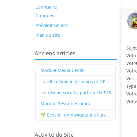
L'annuaire
Critiques
Prévenir un ami
Plan du site
Sujet
Anciens articles
Votr
Votr
Module Media Center
Votr
Versi
La ville d'Amélie les bains et NPDS
Type
Un réseau social à partir de
NPDS
Votr
Votre
Module Gestion Avatars
🌱 Ecosia : un navigateur et un moteur de recherche qui plantent des arbres !...
Activité du Site