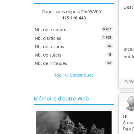
Desc
Pages vues depuis 25/05/2001 :
115 116 443
8 707
Nb. de membres
1 703
Nb. d'articles
26
Nb. de forums
Inclu
8
Nb. de sujets
notif
92
Nb. de critiques
Top 10
Statistiques
17/05
Mémoire d'outre Web
Hi,
À mon
l'api