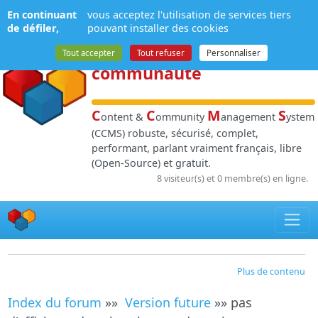
Panneau de gestion des cookies
En continuant
vous acceptez l'utilisation de services tiers
NPDS
:
Gestion de
de défiler,
pouvant installer des cookies
contenu
et de
Tout accepter
Tout refuser
Personnaliser
communauté
C
C
M
S
ontent &
ommunity
anagement
ystem
(CCMS) robuste, sécurisé, complet,
performant, parlant vraiment français, libre
(Open-Source) et gratuit.
8 visiteur(s) et 0 membre(s) en ligne.
Plus de contenu
Index du forum
»»
Version future
»» pas