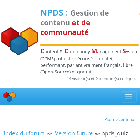
Panneau de gestion des cookies
NPDS
:
Gestion de
contenu
et de
communauté
C
C
M
S
ontent &
ommunity
anagement
ystem
(CCMS) robuste, sécurisé, complet,
performant, parlant vraiment français, libre
(Open-Source) et gratuit.
14 visiteur(s) et 0 membre(s) en ligne.
Plus de contenu
Index du forum
»»
Version future
»» npds_quiz