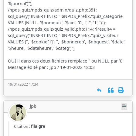
'$journal')");
/npds_quiz/npds_quiz/admin/quiz.php:351:
sql_query("INSERT INTO ".$NPDS_Prefix."quiz_categorie
VALUES (NULL, '$nomquiz', '$aid', '0', '', '', '1','')");
/npds_quiz/npds_quiz/quiz_valid.php:114: $result4 =
sql_query("INSERT INTO ".$NPDS_Prefix."quiz_visiteur
VALUES ('', '$cookie[1]', '', '$bonnerep', '$nbquest', '$date',
'$heure', '$dateheure', '$categ')");
OUI !! dans ces deux fichiers remplace '' ou NULL par '0'
Message édité par : jpb / 19-01-2022 18:03
19/01/2022 17:34
jpb
Citation :
fliaigre