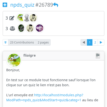
npds_quiz
#26789
3
3
23 Contributions
2 pages
◄
1
2
►
fliaigre
Bonjour,
En test sur ce module tout fonctionne sauf lorsque l'on
clique sur un quiz le lien n'est pas bon.
L'url envoyée est
http://localhost/modules.php?
ModPath=npds_quiz&ModStart=quiz&categ=1
au lieu de