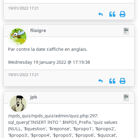
19/01/2022 17:21
fliaigre
Par contre la date s'affiche en anglais.
Wednesday 19 January 2022 @ 17:19:38
19/01/2022 17:21
jpb
/npds_quiz/npds_quiz/admin/quiz.php:297:
sql_query("INSERT INTO ".$NPDS_Prefix."quiz values
(NULL, '$question', '$reponse', '$propo1', '$propo2',
'$propo3', '$propo4', '$propo5', '$propo6', '$quizcat',