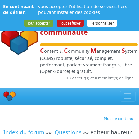
Panneau de gestion des cookies
En continuant
vous acceptez l'utilisation de services tiers
NPDS
:
Gestion de
de défiler,
pouvant installer des cookies
contenu
et de
Tout accepter
Tout refuser
Personnaliser
communauté
C
C
M
S
ontent &
ommunity
anagement
ystem
(CCMS) robuste, sécurisé, complet,
performant, parlant vraiment français, libre
(Open-Source) et gratuit.
13 visiteur(s) et 0 membre(s) en ligne.
Plus de contenu
Index du forum
»»
Questions
»» editeur hauteur