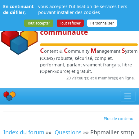
Panneau de gestion des cookies
En continuant
vous acceptez l'utilisation de services tiers
NPDS
:
Gestion de
de défiler,
pouvant installer des cookies
contenu
et de
Tout accepter
Tout refuser
Personnaliser
communauté
C
C
M
S
ontent &
ommunity
anagement
ystem
(CCMS) robuste, sécurisé, complet,
performant, parlant vraiment français, libre
(Open-Source) et gratuit.
20 visiteur(s) et 0 membre(s) en ligne.
Plus de contenu
Index du forum
»»
Questions
»» Phpmailler smtp