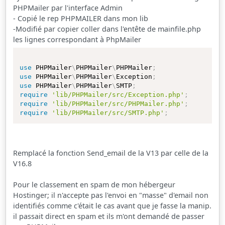
PHPMailer par l'interface Admin
- Copié le rep PHPMAILER dans mon lib
-Modifié par copier coller dans l'entête de mainfile.php
les lignes correspondant à PhpMailer
use
PHPMailer
\
PHPMailer
\
PHPMailer
;
use
PHPMailer
\
PHPMailer
\
Exception
;
use
PHPMailer
\
PHPMailer
\
SMTP
;
require
'lib/PHPMailer/src/Exception.php'
;
require
'lib/PHPMailer/src/PHPMailer.php'
;
require
'lib/PHPMailer/src/SMTP.php'
;
Remplacé la fonction Send_email de la V13 par celle de la
V16.8
Pour le classement en spam de mon hébergeur
Hostinger; il n'accepte pas l'envoi en "masse" d'email non
identifiés comme c'était le cas avant que je fasse la manip.
il passait direct en spam et ils m'ont demandé de passer