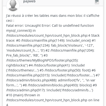
pajweb
J'ai réussi à créer les tables mais dans mon bloc il s'affiche
ceci :
Fatal error: Uncaught Error: Call to undefined function
mysql_connect() in
/htdocs/modules/count_hpn/count_hpn_block.php:4 Stack
trace: #0 /htdocs/mainfile.php(1149): !include!_once() #1
/htdocs/mainfile.php(1234): fab_block('Visiteurs', '-127',
'modules/count_h...', '0') #2 /htdocs/mainfile.php(1204):
Pre_fab_block('', 'RB', '') #3
/htdocs/themes/MyBlogNPDS/footer.php(35):
rightblocks('') #4 /htdocs/footer.php(41): !include!
('/htdocs/themes/...') #5 /htdocs/footer.php(50): foot() #6
/htdocs/mainfile.php(3315): !include!('/htdocs/footer....') #7
/htdocs/admin/blocks.php(488): adminfoot('fv', '', '\n var
form...', '') #8 /htdocs/admin/blocks.php(493): blocks() #9
/htdocs/admin.php(917): !include!('/htdocs/admin/b...')
#10 {main} thrown in
/htdocs/modules/count_hpn/count_hpn_block.php on line
4