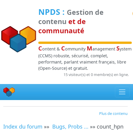
Panneau de gestion des cookies
NPDS
:
Gestion de
contenu
et de
communauté
C
C
M
S
ontent &
ommunity
anagement
ystem
(CCMS) robuste, sécurisé, complet,
performant, parlant vraiment français, libre
(Open-Source) et gratuit.
15 visiteur(s) et 0 membre(s) en ligne.
Plus de contenu
Index du forum
»»
Bugs, Probs ...
»» count_hpn