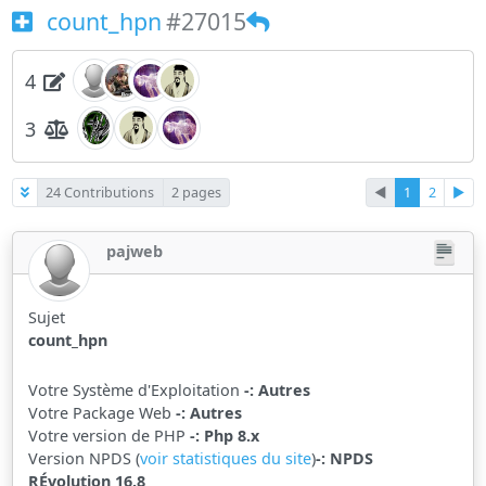
count_hpn
#27015
4
3
24 Contributions
2 pages
◄
1
2
►
pajweb
Sujet
count_hpn
Votre Système d'Exploitation
-: Autres
Votre Package Web
-: Autres
Votre version de PHP
-: Php 8.x
Version NPDS (
voir statistiques du site
)
-: NPDS
RÉvolution 16.8