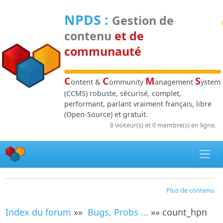
Panneau de gestion des cookies
NPDS
:
Gestion de
contenu
et de
communauté
C
C
M
S
ontent &
ommunity
anagement
ystem
(CCMS) robuste, sécurisé, complet,
performant, parlant vraiment français, libre
(Open-Source) et gratuit.
8 visiteur(s) et 0 membre(s) en ligne.
Plus de contenu
Index du forum
»»
Bugs, Probs ...
»» count_hpn