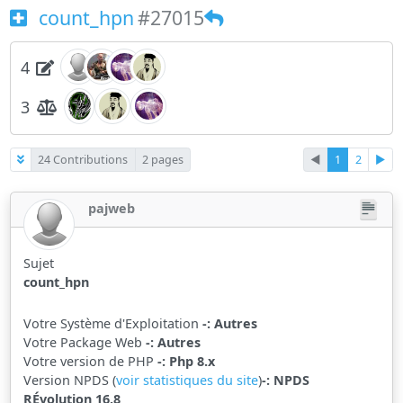
count_hpn
#27015
4
3
24 Contributions
2 pages
◄
1
2
►
pajweb
Sujet
count_hpn
Votre Système d'Exploitation
-: Autres
Votre Package Web
-: Autres
Votre version de PHP
-: Php 8.x
Version NPDS (
voir statistiques du site
)
-: NPDS
RÉvolution 16.8