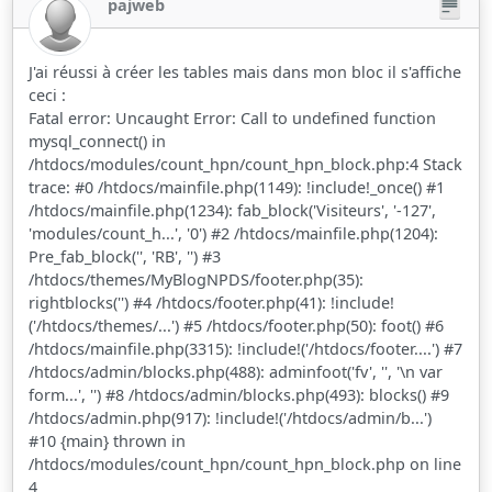
pajweb
J'ai réussi à créer les tables mais dans mon bloc il s'affiche
ceci :
Fatal error: Uncaught Error: Call to undefined function
mysql_connect() in
/htdocs/modules/count_hpn/count_hpn_block.php:4 Stack
trace: #0 /htdocs/mainfile.php(1149): !include!_once() #1
/htdocs/mainfile.php(1234): fab_block('Visiteurs', '-127',
'modules/count_h...', '0') #2 /htdocs/mainfile.php(1204):
Pre_fab_block('', 'RB', '') #3
/htdocs/themes/MyBlogNPDS/footer.php(35):
rightblocks('') #4 /htdocs/footer.php(41): !include!
('/htdocs/themes/...') #5 /htdocs/footer.php(50): foot() #6
/htdocs/mainfile.php(3315): !include!('/htdocs/footer....') #7
/htdocs/admin/blocks.php(488): adminfoot('fv', '', '\n var
form...', '') #8 /htdocs/admin/blocks.php(493): blocks() #9
/htdocs/admin.php(917): !include!('/htdocs/admin/b...')
#10 {main} thrown in
/htdocs/modules/count_hpn/count_hpn_block.php on line
4