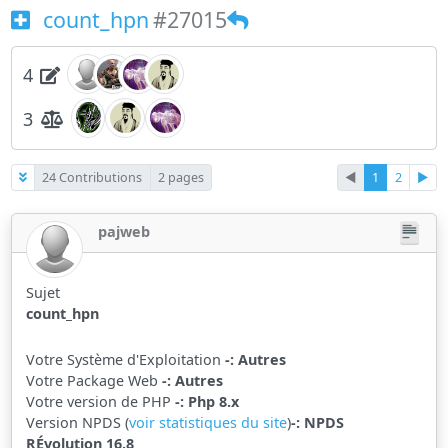
count_hpn
#27015
4
3
24 Contributions
2 pages
◄
1
2
►
pajweb
Sujet
count_hpn
Votre Système d'Exploitation
-: Autres
Votre Package Web
-: Autres
Votre version de PHP
-: Php 8.x
Version NPDS (
voir statistiques du site
)
-: NPDS
RÉvolution 16.8