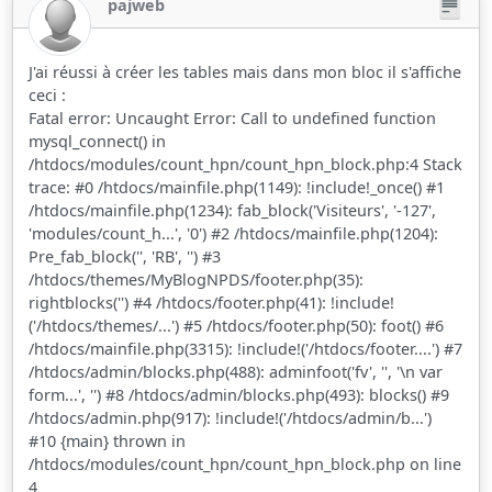
pajweb
J'ai réussi à créer les tables mais dans mon bloc il s'affiche
ceci :
Fatal error: Uncaught Error: Call to undefined function
mysql_connect() in
/htdocs/modules/count_hpn/count_hpn_block.php:4 Stack
trace: #0 /htdocs/mainfile.php(1149): !include!_once() #1
/htdocs/mainfile.php(1234): fab_block('Visiteurs', '-127',
'modules/count_h...', '0') #2 /htdocs/mainfile.php(1204):
Pre_fab_block('', 'RB', '') #3
/htdocs/themes/MyBlogNPDS/footer.php(35):
rightblocks('') #4 /htdocs/footer.php(41): !include!
('/htdocs/themes/...') #5 /htdocs/footer.php(50): foot() #6
/htdocs/mainfile.php(3315): !include!('/htdocs/footer....') #7
/htdocs/admin/blocks.php(488): adminfoot('fv', '', '\n var
form...', '') #8 /htdocs/admin/blocks.php(493): blocks() #9
/htdocs/admin.php(917): !include!('/htdocs/admin/b...')
#10 {main} thrown in
/htdocs/modules/count_hpn/count_hpn_block.php on line
4