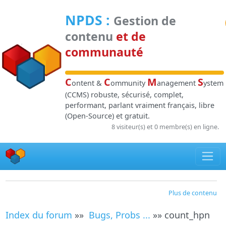
Panneau de gestion des cookies
NPDS
:
Gestion de
contenu
et de
communauté
C
C
M
S
ontent &
ommunity
anagement
ystem
(CCMS) robuste, sécurisé, complet,
performant, parlant vraiment français, libre
(Open-Source) et gratuit.
8 visiteur(s) et 0 membre(s) en ligne.
Plus de contenu
Index du forum
»»
Bugs, Probs ...
»» count_hpn