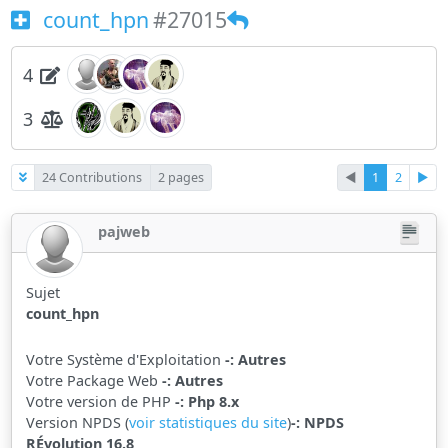
count_hpn
#27015
4
3
24 Contributions
2 pages
◄
1
2
►
pajweb
Sujet
count_hpn
Votre Système d'Exploitation
-: Autres
Votre Package Web
-: Autres
Votre version de PHP
-: Php 8.x
Version NPDS (
voir statistiques du site
)
-: NPDS
RÉvolution 16.8