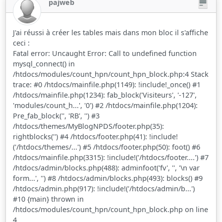
pajweb
J'ai réussi à créer les tables mais dans mon bloc il s'affiche
ceci :
Fatal error: Uncaught Error: Call to undefined function
mysql_connect() in
/htdocs/modules/count_hpn/count_hpn_block.php:4 Stack
trace: #0 /htdocs/mainfile.php(1149): !include!_once() #1
/htdocs/mainfile.php(1234): fab_block('Visiteurs', '-127',
'modules/count_h...', '0') #2 /htdocs/mainfile.php(1204):
Pre_fab_block('', 'RB', '') #3
/htdocs/themes/MyBlogNPDS/footer.php(35):
rightblocks('') #4 /htdocs/footer.php(41): !include!
('/htdocs/themes/...') #5 /htdocs/footer.php(50): foot() #6
/htdocs/mainfile.php(3315): !include!('/htdocs/footer....') #7
/htdocs/admin/blocks.php(488): adminfoot('fv', '', '\n var
form...', '') #8 /htdocs/admin/blocks.php(493): blocks() #9
/htdocs/admin.php(917): !include!('/htdocs/admin/b...')
#10 {main} thrown in
/htdocs/modules/count_hpn/count_hpn_block.php on line
4