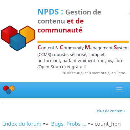
Panneau de gestion des cookies
NPDS
:
Gestion de
contenu
et de
communauté
C
C
M
S
ontent &
ommunity
anagement
ystem
(CCMS) robuste, sécurisé, complet,
performant, parlant vraiment français, libre
(Open-Source) et gratuit.
20 visiteur(s) et 0 membre(s) en ligne.
Plus de contenu
Index du forum
»»
Bugs, Probs ...
»» count_hpn