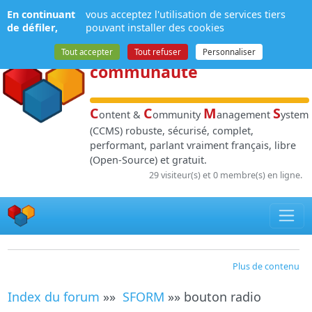
Panneau de gestion des cookies
En continuant
vous acceptez l'utilisation de services tiers
NPDS
:
Gestion de
de défiler,
pouvant installer des cookies
contenu
et de
Tout accepter
Tout refuser
Personnaliser
communauté
C
C
M
S
ontent &
ommunity
anagement
ystem
(CCMS) robuste, sécurisé, complet,
performant, parlant vraiment français, libre
(Open-Source) et gratuit.
29 visiteur(s) et 0 membre(s) en ligne.
Plus de contenu
Index du forum
»»
SFORM
»» bouton radio