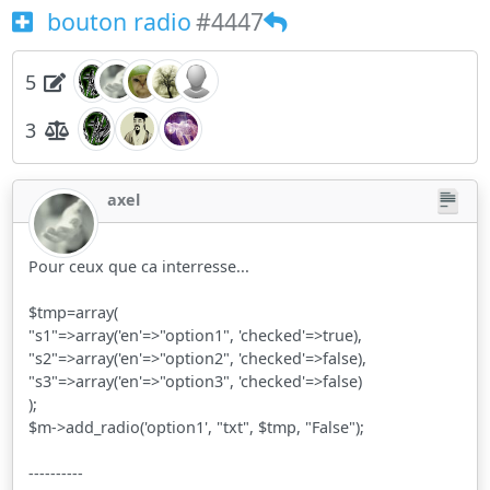
bouton radio
#4447
5
3
axel
Pour ceux que ca interresse...
$tmp=array(
"s1"=>array('en'=>"option1", 'checked'=>true),
"s2"=>array('en'=>"option2", 'checked'=>false),
"s3"=>array('en'=>"option3", 'checked'=>false)
);
$m->add_radio('option1', "txt", $tmp, "False");
----------