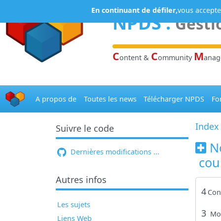
Panneau de gestion des cookies
En continuant de défiler,
vous acceptez
NPDS
:
Gesti
C
C
M
ontent &
ommunity
ana
A propos de
Toutes les news
Télécharger NPDS
Fo
Index
Suivre le code
N
Dernières modifications ...
coul
Autres infos
4
Con
Les sujets
3
Mo
Liens Web