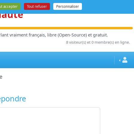
ut accepter
Tout refuser
Personnaliser
nauté
ant vraiment français, libre (Open-Source) et gratuit.
8 visiteur(s) et 0 membre(s) en ligne.
e
épondre