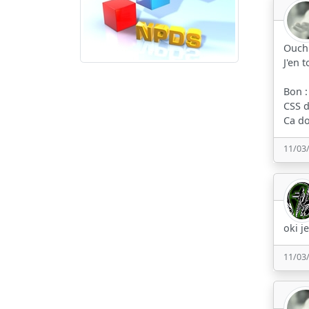
Ouch 
J'en 
Bon :
CSS d
Ca do
11/03
oki j
11/03