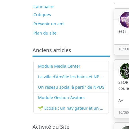
L'annuaire
Critiques
Prévenir un ami
est i
Plan du site
Anciens articles
10/03
Module Media Center
La ville d'Amélie les bains et NPDS
SFORM
Un réseau social à partir de
NPDS
coule
Module Gestion Avatars
A+
🌱 Ecosia : un navigateur et un moteur de recherche qui plantent des arbres !...
10/03
Activité du Site