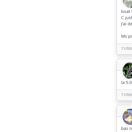
boat 
C jus
J'ai 
Ms po
11/03
la 5.
11/03
bas 