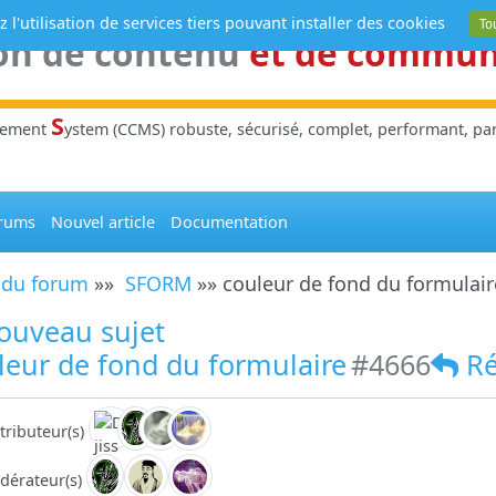
 l'utilisation de services tiers pouvant installer des cookies
To
on de contenu
et de commu
S
gement
ystem (CCMS) robuste, sécurisé, complet, performant, parl
rums
Nouvel article
Documentation
 du forum
»»
SFORM
»» couleur de fond du formulair
ouveau sujet
eur de fond du formulaire
#4666
R
tributeur(s)
dérateur(s)