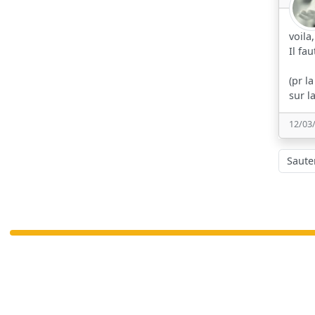
voila
Il fa
(pr l
sur l
12/03
Sauter à