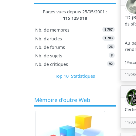
Pages vues depuis 25/05/2001 :
TD {
115 129 918
ds sf
8 707
Nb. de membres
1 703
Nb. d'articles
Au pa
26
Nb. de forums
rendr
8
Nb. de sujets
[ Messa
92
Nb. de critiques
11/03
Top 10
Statistiques
Mémoire d'outre Web
Certe
11/03