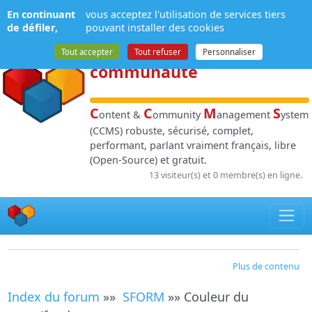
Panneau de gestion des cookies
En continuant
vous acceptez l'utilisation de services tiers
NPDS
:
Gestion de
de défiler,
pouvant installer des cookies
contenu
et de
Tout accepter
Tout refuser
Personnaliser
communauté
C
C
M
S
ontent &
ommunity
anagement
ystem
(CCMS) robuste, sécurisé, complet,
performant, parlant vraiment français, libre
(Open-Source) et gratuit.
13 visiteur(s) et 0 membre(s) en ligne.
Plus de contenu
Index du forum
»»
SFORM
»» Couleur du