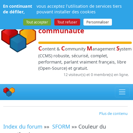
Panneau de gestion des cookies
En continuant
vous acceptez l'utilisation de services tiers
NPDS
:
Gestion de
de défiler,
pouvant installer des cookies
contenu
et de
Tout accepter
Tout refuser
Personnaliser
communauté
C
C
M
S
ontent &
ommunity
anagement
ystem
(CCMS) robuste, sécurisé, complet,
performant, parlant vraiment français, libre
(Open-Source) et gratuit.
12 visiteur(s) et 0 membre(s) en ligne.
Plus de contenu
Index du forum
»»
SFORM
»» Couleur du