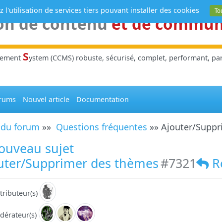
 l'utilisation de services tiers pouvant installer des cookies
To
on de contenu
et de commu
S
gement
ystem (CCMS) robuste, sécurisé, complet, performant, parl
rums
Nouvel article
Documentation
 du forum
»»
Questions fréquentes
»» Ajouter/Suppr
ouveau sujet
uter/Supprimer des thèmes
#7321
R
tributeur(s)
dérateur(s)