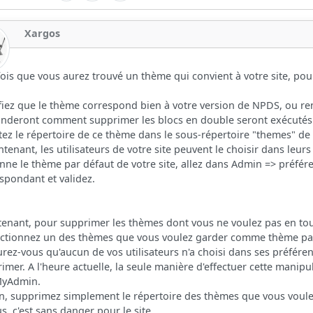
Xargos
ois que vous aurez trouvé un thème qui convient à votre site, pour 
ifiez que le thème correspond bien à votre version de NPDS, ou re
nderont comment supprimer les blocs en double seront exécutés
tez le répertoire de ce thème dans le sous-répertoire "themes" d
ntenant, les utilisateurs de votre site peuvent le choisir dans leu
nne le thème par défaut de votre site, allez dans Admin => préfér
spondant et validez.
enant, pour supprimer les thèmes dont vous ne voulez pas en toute
ectionnez un des thèmes que vous voulez garder comme thème pa
urez-vous qu'aucun de vos utilisateurs n'a choisi dans ses préfé
imer. A l'heure actuelle, la seule manière d'effectuer cette manip
yAdmin.
in, supprimez simplement le répertoire des thèmes que vous voulez
s, c'est sans danger pour le site.