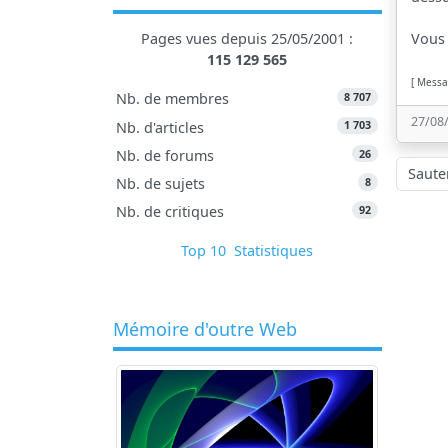
Vous 
Pages vues depuis 25/05/2001 :
115 129 565
[ Messa
8 707
Nb. de membres
27/08
1 703
Nb. d'articles
26
Nb. de forums
Sauter à
8
Nb. de sujets
92
Nb. de critiques
Top 10
Statistiques
Mémoire d'outre Web