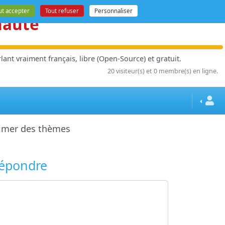
ut accepter
Tout refuser
Personnaliser
nauté
ant vraiment français, libre (Open-Source) et gratuit.
20 visiteur(s) et 0 membre(s) en ligne.
imer des thèmes
épondre