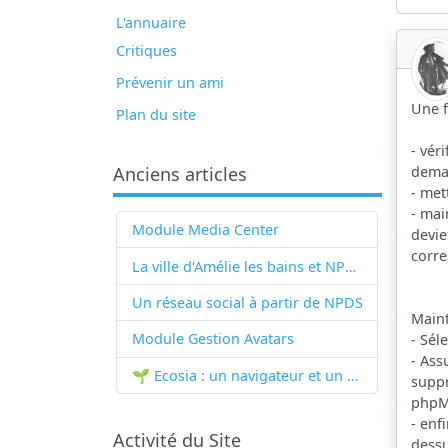
L'annuaire
Critiques
Prévenir un ami
Une f
Plan du site
- vér
dema
Anciens articles
- met
- mai
Module Media Center
devie
corre
La ville d'Amélie les bains et NPDS
Un réseau social à partir de
NPDS
Maint
Module Gestion Avatars
- Sél
- Ass
🌱 Ecosia : un navigateur et un moteur de recherche qui plantent des arbres !...
suppr
phpM
- enf
Activité du Site
dessu