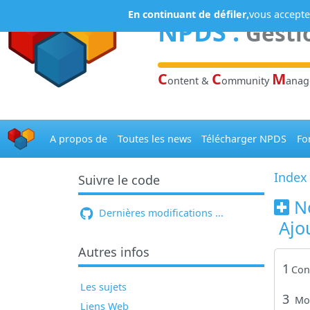
Panneau de gestion des cookies
En continuant de défiler,
vous acceptez
NPDS
:
Gesti
C
C
M
ontent &
ommunity
ana
A propos de
Toutes les news
Télécharger NPDS
Fo
Index
Suivre le code
N
Dernières modifications ...
Ajo
Autres infos
1
Con
Les sujets
3
Mo
Liens Web