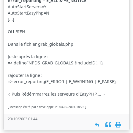
error_reporting = E_ALL & ~E_NOTICE
AutoStartServers=Y
AutoStartEasyPhp=N
[...]
OU BIEN
Dans le fichier grab_globals.php
Juste après la ligne :
=> define('NPDS_GRAB_GLOBALS_!include!D', 1);
rajouter la ligne :
=> error_reporting(E_ERROR | E_WARNING | E_PARSE);
-: Puis Rédémmarrez les serveurs d'EasyPHP.... :-
[ Message édité par : developpeur : 04-02-2004 18:25 ]
23/10/2003 01:44