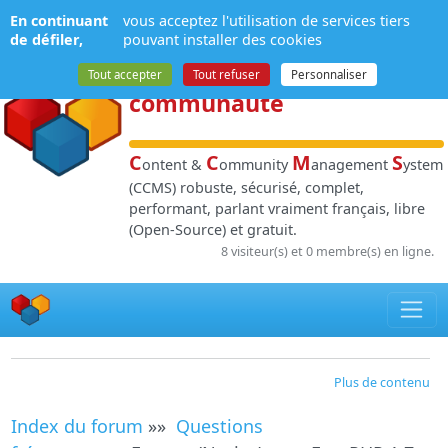
Panneau de gestion des cookies
En continuant
vous acceptez l'utilisation de services tiers
NPDS
:
Gestion de
de défiler,
pouvant installer des cookies
contenu
et de
Tout accepter
Tout refuser
Personnaliser
communauté
C
C
M
S
ontent &
ommunity
anagement
ystem
(CCMS) robuste, sécurisé, complet,
performant, parlant vraiment français, libre
(Open-Source) et gratuit.
8 visiteur(s) et 0 membre(s) en ligne.
Plus de contenu
Index du forum
»»
Questions