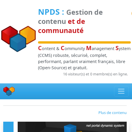
Panneau de gestion des cookies
NPDS
:
Gestion de
contenu
et de
communauté
C
C
M
S
ontent &
ommunity
anagement
ystem
(CCMS) robuste, sécurisé, complet,
performant, parlant vraiment français, libre
(Open-Source) et gratuit.
16 visiteur(s) et 0 membre(s) en ligne.
Plus de contenu