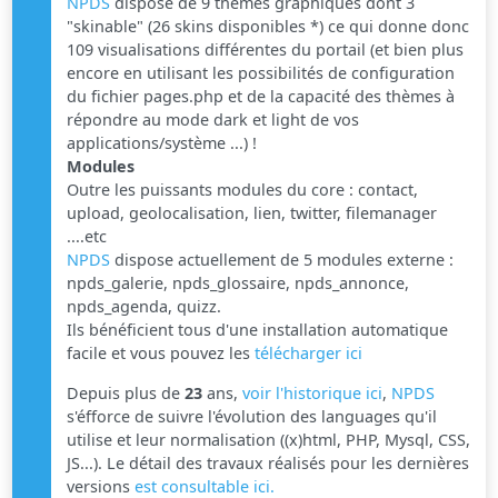
NPDS
dispose de 9 thèmes graphiques dont 3
"skinable" (26 skins disponibles *) ce qui donne donc
109 visualisations différentes du portail (et bien plus
encore en utilisant les possibilités de configuration
du fichier pages.php et de la capacité des thèmes à
répondre au mode dark et light de vos
applications/système ...) !
Modules
Outre les puissants modules du core : contact,
upload, geolocalisation, lien, twitter, filemanager
....etc
NPDS
dispose actuellement de 5 modules externe :
npds_galerie, npds_glossaire, npds_annonce,
npds_agenda, quizz.
Ils bénéficient tous d'une installation automatique
facile et vous pouvez les
télécharger ici
Depuis plus de
23
ans,
voir l'historique ici
,
NPDS
s'éfforce de suivre l'évolution des languages qu'il
utilise et leur normalisation ((x)html, PHP, Mysql, CSS,
JS...). Le détail des travaux réalisés pour les dernières
versions
est consultable ici.