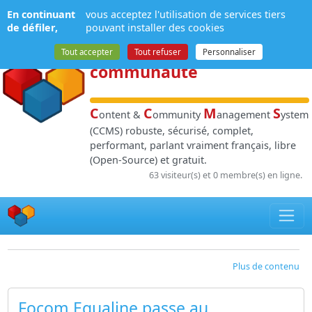
Panneau de gestion des cookies
En continuant
vous acceptez l'utilisation de services tiers
NPDS
:
Gestion de
de défiler,
pouvant installer des cookies
contenu
et de
Tout accepter
Tout refuser
Personnaliser
communauté
C
C
M
S
ontent &
ommunity
anagement
ystem
(CCMS) robuste, sécurisé, complet,
performant, parlant vraiment français, libre
(Open-Source) et gratuit.
63 visiteur(s) et 0 membre(s) en ligne.
Plus de contenu
Focom Equaline passe au